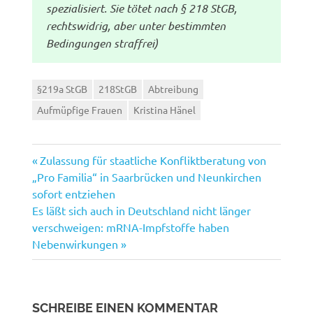
spezialisiert. Sie tötet nach § 218 StGB,
rechtswidrig, aber unter bestimmten
Bedingungen straffrei)
§219a StGB
218StGB
Abtreibung
Aufmüpfige Frauen
Kristina Hänel
Vorheriger
Beitragsnavigation
Zulassung für staatliche Konfliktberatung von
Beitrag:
„Pro Familia“ in Saarbrücken und Neunkirchen
sofort entziehen
Nächster
Es läßt sich auch in Deutschland nicht länger
Beitrag:
verschweigen: mRNA-Impfstoffe haben
Nebenwirkungen
SCHREIBE EINEN KOMMENTAR