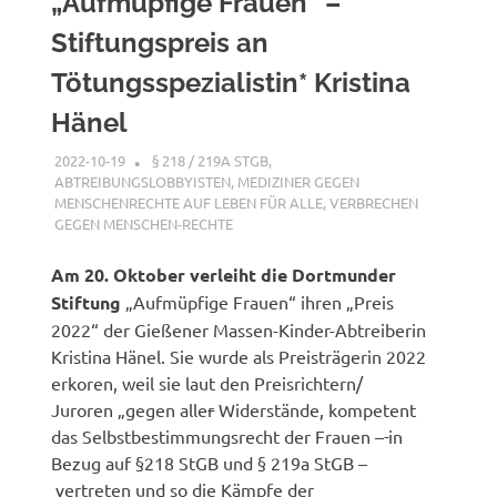
„Aufmüpfige Frauen“ –
Stiftungspreis an
Tötungsspezialistin* Kristina
Hänel
2022-10-19
XX
§ 218 / 219A STGB
,
ABTREIBUNGSLOBBYISTEN
,
MEDIZINER GEGEN
MENSCHENRECHTE AUF LEBEN FÜR ALLE
,
VERBRECHEN
GEGEN MENSCHEN-RECHTE
Am 20. Oktober verleiht die Dortmunder
Stiftung
„Aufmüpfige Frauen“ ihren „Preis
2022“ der Gießener Massen-Kinder-Abtreiberin
Kristina Hänel. Sie wurde als Preisträgerin 2022
erkoren, weil sie laut den Preisrichtern/
Juroren „gegen alle
r
Widerstände, kompetent
das Selbstbestimmungsrecht der Frauen –
in
Bezug auf §218 StGB und § 219a StGB –
vertreten und so die Kämpfe der