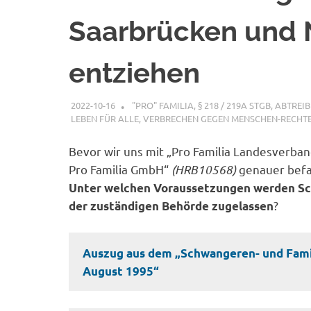
Saarbrücken und 
entziehen
2022-10-16
XX
"PRO" FAMILIA
,
§ 218 / 219A STGB
,
ABTREI
LEBEN FÜR ALLE
,
VERBRECHEN GEGEN MENSCHEN-RECHT
Bevor wir uns mit „Pro Familia Landesverban
Pro Familia GmbH“
(HRB10568)
genauer befas
Unter welchen Voraussetzungen werden Sc
?
der zuständigen Behörde zugelassen
Auszug aus dem „Schwangeren- und Fami
August 1995“