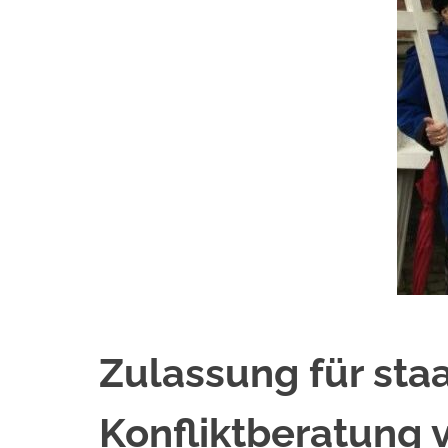
Zulassung für staa
Konfliktberatung v