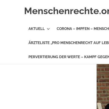
Zum
Menschenrechte.o
Inhalt
springen
Menschenrechte
für
AKTUELL
CORONA – IMPFEN – MENSC
alle
–
für
ÄRZTELISTE „PRO MENSCHENRECHT AUF LEB
Geborene
wie
für
PERVERTIERUNG DER WERTE – KAMPF GEG
Ungeborene