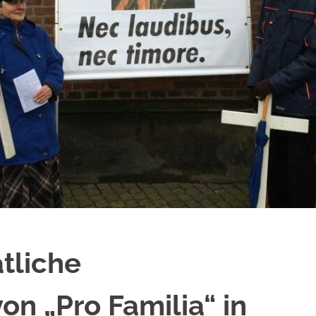
tliche
on „Pro Familia“ in