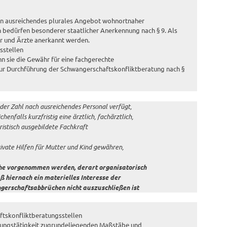
ein ausreichendes plurales Angebot wohnortnaher
n bedürfen besonderer staatlicher Anerkennung nach § 9. Als
er und Ärzte anerkannt werden.
sstellen
n sie die Gewähr für eine fachgerechte
zur Durchführung der Schwangerschaftskonfliktberatung nach §
d der Zahl nach ausreichendes Personal verfügt,
enfalls kurzfristig eine ärztlich, fachärztlich,
uristisch ausgebildete Fachkraft
rivate Hilfen für Mutter und Kind gewähren,
che vorgenommen werden, derart organisatorisch
ß hiernach ein materielles Interesse der
erschaftsabbrüchen nicht auszuschließen ist
ftskonfliktberatungsstellen
eratungstätigkeit zugrundeliegenden Maßstäbe und