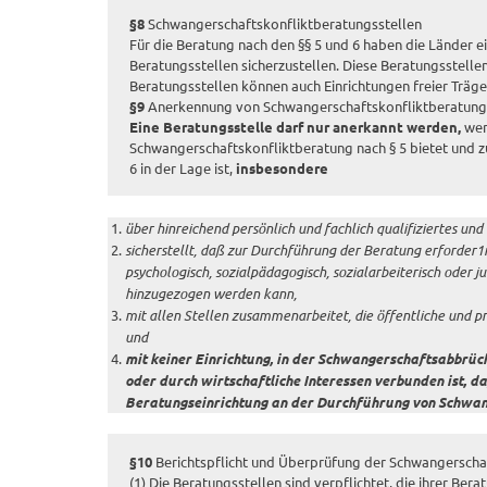
§8
Schwangerschaftskonfliktberatungsstellen
Für die Beratung nach den §§ 5 und 6 haben die Länder 
Beratungsstellen sicherzustellen. Diese Beratungsstelle
Beratungsstellen können auch Einrichtungen freier Träg
§9
Anerkennung von Schwangerschaftskonfliktberatung
Eine Beratungsstelle darf nur anerkannt werden,
wen
Schwangerschaftskonfliktberatung nach § 5 bietet und 
6 in der Lage ist,
insbesondere
über hinreichend persönlich und fachlich qualifiziertes un
sicherstellt, daß zur Durchführung der Beratung erforder1ich
psychologisch, sozialpädagogisch, sozialarbeiterisch oder j
hinzugezogen werden kann,
mit allen Stellen zusammenarbeitet, die öffentliche und p
und
mit keiner Einrichtung, in der Schwangerschaftsabbrü
oder durch wirtschaftliche Interessen verbunden ist, da
Beratungseinrichtung an der Durchführung von Schwang
§10
Berichtspflicht und Überprüfung der Schwangerscha
(1) Die Beratungsstellen sind verpflichtet, die ihrer B