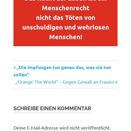
Menschenrecht
nicht das Töten von
unschuldigen und wehrlosen
Menschen!
Vorheriger
Beitragsnavigation
„Die Impfungen tun genau das, was sie tun
Beitrag:
sollen“
Nächster
„Orange The World“ – Gegen Gewalt an Frauen
Beitrag:
SCHREIBE EINEN KOMMENTAR
Deine E-Mail-Adresse wird nicht veröffentlicht.