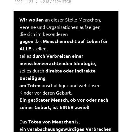
2022-11-23
XX
§ 218 / 219A STGB
Wir wollen
an dieser Stelle Menschen,
Vereine und Organisationen aufzeigen,
die sich im besonderen
gegen
das
Menschenrecht auf Leben für
ALLE
stellen,
sei es
durch Verbreiten einer
menschenverachtenden Ideologie,
sei es durch
direkte oder indirekte
Beteiligung
am Töten
unschuldiger und wehrloser
Kinder vor deren Geburt.
Ein getöteter Mensch, ob vor oder nach
seiner Geburt, ist EINER zuviel!
Das
Töten von Menschen
ist
ein
verabscheuungswürdiges Verbrechen