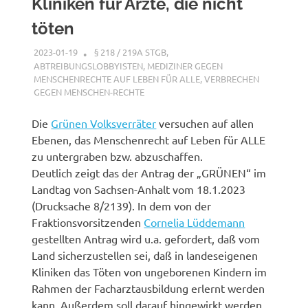
Kliniken für Ärzte, die nicht
töten
2023-01-19
XX
§ 218 / 219A STGB
,
ABTREIBUNGSLOBBYISTEN
,
MEDIZINER GEGEN
MENSCHENRECHTE AUF LEBEN FÜR ALLE
,
VERBRECHEN
GEGEN MENSCHEN-RECHTE
Die
Grünen Volksverräter
versuchen auf allen
Ebenen, das Menschenrecht auf Leben für ALLE
zu untergraben bzw. abzuschaffen.
Deutlich zeigt das der Antrag der „GRÜNEN“ im
Landtag von Sachsen-Anhalt vom 18.1.2023
(Drucksache 8/2139). In dem von der
Fraktionsvorsitzenden
Cornelia Lüddemann
gestellten Antrag wird u.a. gefordert, daß vom
Land sicherzustellen sei, daß in landeseigenen
Kliniken das Töten von ungeborenen Kindern im
Rahmen der Facharztausbildung erlernt werden
kann. Außerdem soll darauf hingewirkt werden,