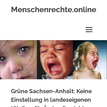
Zum
Menschenrechte.online
Inhalt
springen
Menschenrechte
für
alle
MENÜ
–
für
Geborene
wie
für
Ungeborene
Grüne Sachsen-Anhalt: Keine
Einstellung in landeseigenen