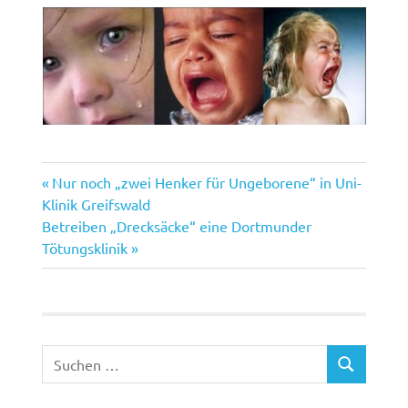
Vorheriger
Beitragsnavigation
Nur noch „zwei Henker für Ungeborene“ in Uni-
Beitrag:
Klinik Greifswald
Nächster
Betreiben „Drecksäcke“ eine Dortmunder
Beitrag:
Tötungsklinik
Suchen
SUCHEN
nach: