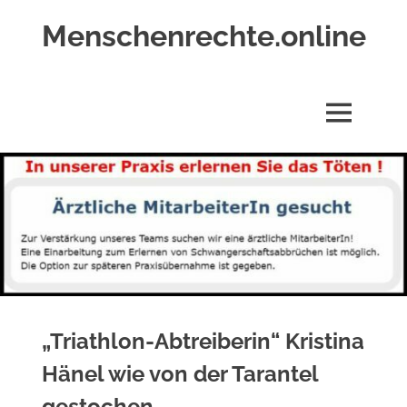
Zum
Menschenrechte.online
Inhalt
springen
Menschenrechte
für
alle
MENÜ
–
für
Geborene
wie
für
Ungeborene
„Triathlon-Abtreiberin“ Kristina
Hänel wie von der Tarantel
gestochen