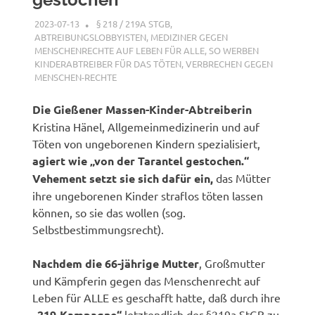
2023-07-13
XX
§ 218 / 219A STGB
,
ABTREIBUNGSLOBBYISTEN
,
MEDIZINER GEGEN
MENSCHENRECHTE AUF LEBEN FÜR ALLE
,
SO WERBEN
KINDERABTREIBER FÜR DAS TÖTEN
,
VERBRECHEN GEGEN
MENSCHEN-RECHTE
Die Gießener Massen-Kinder-Abtreiberin
Kristina Hänel, Allgemeinmedizinerin und auf
Töten von ungeborenen Kindern spezialisiert,
agiert wie „von der Tarantel gestochen.“
Vehement setzt sie sich dafür ein,
das Mütter
ihre ungeborenen Kinder straflos töten lassen
können, so sie das wollen (sog.
Selbstbestimmungsrecht).
Nachdem die 66-jährige Mutter
, Großmutter
und Kämpferin gegen das Menschenrecht auf
Leben für ALLE es geschafft hatte, daß durch ihre
„219-Kampagne“
letztendlich der §219a StGB zu