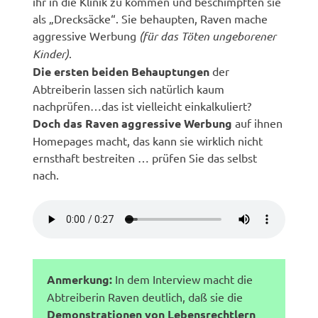
ihr in die Klinik zu kommen und beschimpften sie
als „Drecksäcke“. Sie behaupten, Raven mache
aggressive Werbung
(für das Töten ungeborener
Kinder)
.
Die ersten beiden Behauptungen
der
Abtreiberin lassen sich natürlich kaum
nachprüfen…das ist vielleicht einkalkuliert?
Doch das Raven aggressive Werbung
auf ihnen
Homepages macht, das kann sie wirklich nicht
ernsthaft bestreiten … prüfen Sie das selbst
nach.
Anmerkung:
In dem Interview macht die
Abtreiberin Raven deutlich, daß sie die
Demonstrationen von Lebensrechtlern