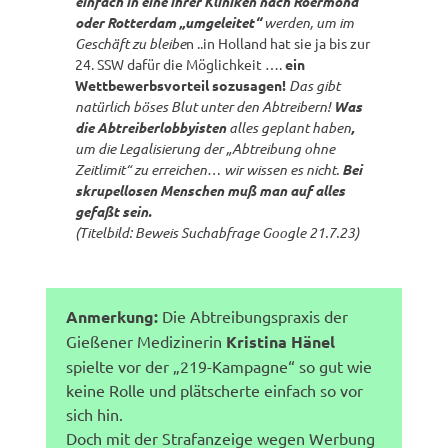
einfach in eine ihrer Kliniken nach Roermond
oder Rotterdam „umgeleitet“
werden, um im
Geschäft zu bleibe
n ..in Holland hat sie ja bis zur
24. SSW dafür die Möglichkeit ….
ein
Wettbewerbsvorteil sozusagen!
Das gibt
natürlich böses Blut unter den Abtreibern!
Was
die Abtreiberlobbyisten
alles geplant haben
,
um die Legalisierung der „Abtreibung ohne
Zeitlimit“ zu erreichen… wir wissen es nicht.
Bei
skrupellosen Menschen muß man auf alles
gefaßt sein.
(Titelbild: Beweis Suchabfrage Google 21.7.23)
Anmerkung:
Die Abtreibungspraxis der
Gießener Medizinerin
Kristina Hänel
spielte vor der „219-Kampagne“ so gut wie
keine Rolle und plätscherte einfach so vor
sich hin.
Doch mit der Strafanzeige wegen Werbung