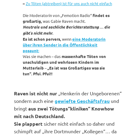
–
Zu Töten (abtreiben) ist für uns auch nicht einfach
Die Moderatorin von „Femotion Radio“
findet es
großartig,
was Gabie Raven macht.
Neutrale und sachliche Berichterstattung … die
gibt`s nicht mehr.
Es ist schon pervers,
wenn
eine Moderatorin
über ihren Sender in die Öffentlichkeit
posaunt:
Was sie machen – das
massenhafte Töten von
unschuldigen und wehrlosen Kindern im
Mutterleib
–
„Es ist was Großartiges was sie
tun“.
Pfui. Pfui!!
Raven ist nicht nur
„Henkerin der Ungeborenen“
sondern auch eine
gewiefte Geschäftsfrau
und
bringt
aus zwei Tötungs“kliniken“ Knowhow
mit nach Deutschland.
Sie plappert
sicher nicht einfach so daher und
schimpft auf „ihre Dortmunder „Kollegen“… da