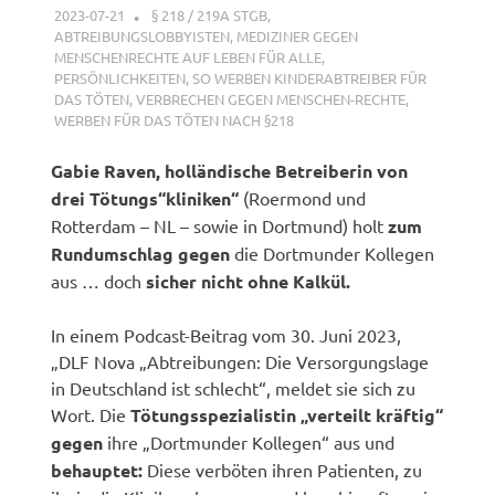
2023-07-21
XX
§ 218 / 219A STGB
,
ABTREIBUNGSLOBBYISTEN
,
MEDIZINER GEGEN
MENSCHENRECHTE AUF LEBEN FÜR ALLE
,
PERSÖNLICHKEITEN
,
SO WERBEN KINDERABTREIBER FÜR
DAS TÖTEN
,
VERBRECHEN GEGEN MENSCHEN-RECHTE
,
WERBEN FÜR DAS TÖTEN NACH §218
Gabie Raven, holländische Betreiberin von
drei Tötungs“kliniken“
(Roermond und
Rotterdam – NL – sowie in Dortmund) holt
zum
Rundumschlag gegen
die Dortmunder Kollegen
aus … doch
sicher nicht ohne Kalkül.
In einem Podcast-Beitrag vom 30. Juni 2023,
„DLF Nova „Abtreibungen: Die Versorgungslage
in Deutschland ist schlecht“, meldet sie sich zu
Wort. Die
Tötungsspezialistin „verteilt kräftig“
gegen
ihre „Dortmunder Kollegen“ aus und
behauptet:
Diese verböten ihren Patienten, zu