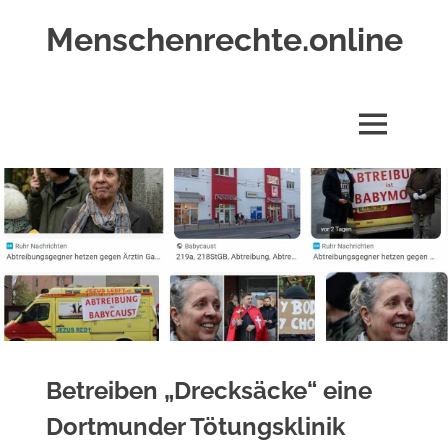
Zum
Menschenrechte.online
Inhalt
springen
Menschenrechte
für
alle
MENÜ
–
für
Geborene
wie
für
Ungeborene
Betreiben „Drecksäcke“ eine
Dortmunder Tötungsklinik