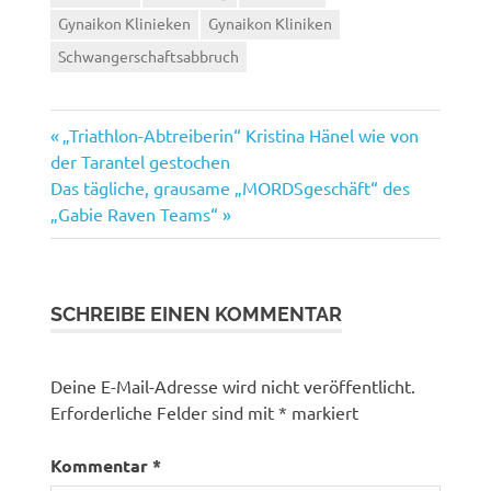
Gynaikon Klinieken
Gynaikon Kliniken
Schwangerschaftsabbruch
Vorheriger
Beitragsnavigation
„Triathlon-Abtreiberin“ Kristina Hänel wie von
Beitrag:
der Tarantel gestochen
Nächster
Das tägliche, grausame „MORDSgeschäft“ des
Beitrag:
„Gabie Raven Teams“
SCHREIBE EINEN KOMMENTAR
Deine E-Mail-Adresse wird nicht veröffentlicht.
Erforderliche Felder sind mit
*
markiert
Kommentar
*