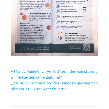
Vorheriger
Beitragsnavigation
Mandy Mangler … Verfechterin der Kindstötung
Beitrag:
im Mutterleib ohne Zeitlimit*
Nächster
„218-Alibi-Kommission“ der Bundesregierung hat
Beitrag:
sich am 31.3.2023 konstituiert