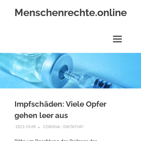
Zum
Menschenrechte.online
Inhalt
springen
Menschenrechte
für
alle
MENÜ
–
für
Geborene
wie
für
Ungeborene
Impfschäden: Viele Opfer
gehen leer aus
2023-10-09
XX
CORONA - DIKTATUR?
Bitte um Beachtung des Beitrags der