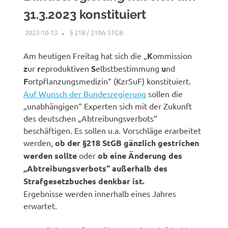
31.3.2023 konstituiert
2023-10-13
XX
§ 218 / 219A STGB
Am heutigen Freitag hat sich die „
K
ommission
z
ur
r
eproduktiven
S
elbstbestimmung
u
nd
F
ortpflanzungsmedizin“ (KzrSuF) konstituiert.
Auf Wunsch der Bundesregierung
sollen die
„unabhängigen“ Experten sich mit der Zukunft
des deutschen „Abtreibungsverbots“
beschäftigen. Es sollen u.a. Vorschläge erarbeitet
werden,
ob der §218 StGB gänzlich gestrichen
werden sollte
oder
ob eine Änderung des
„Abtreibungsverbots“ außerhalb des
Strafgesetzbuches denkbar ist.
Ergebnisse werden innerhalb eines Jahres
erwartet.