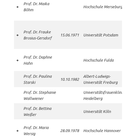
Prof. Dr. Maika
Sex
+
Hochschule Merseburg
Böhm
bei 
täti
erst
Prof. Dr. Frauke
Gut
+
15.06.1971
Universität Potsdam
Brosius-Gersdorf
Auft
Kris
ex.
Prof. Dr. Daphne
+
Hochschule Fulda
Bun
Hahn
der 
Prof. Dr. Paulina
Albert-Ludwigs-
10.10.1982
Starski
Universität Freiburg
Prof. Dr. Stephanie
Universitätsfrauenklinik
Wallwiener
Heidelberg
Prof. Dr. Bettina
Universität Köln
Weißer
sehr
Prof. Dr. Maria
+
28.09.1978
Hochschule Hannover
Absc
Wersig