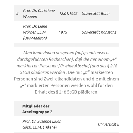
219
Prof. Dr. Christiane
#
12.01.1962
Universität Bonn
Woopen
Prof. Dr. Liane
Wörner, LL.M.
1975
Universität Konstanz
(UW-Madison)
Man kann davon ausgehen (aufgrund unserer
durchgeführten Recherchen), daß die mit einem „+“
markierten Personen für eine Abschaffung des § 218
StGB plädieren werden
. Die mit „#“ markierten
Personen sind Zweifelkandidaten und die mit einem
„
–
“ markierten Personen werden wohl für den
Erhalt des § 218 StGB plädieren.
Mitglieder der
Arbeitsgruppe
2
Prof. Dr. Susanne Lilian
Universität Bonn
Göss
l, LL.M. (Tulane)