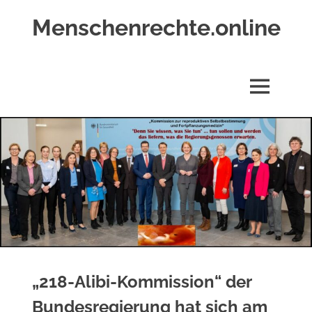
Zum
Menschenrechte.online
Inhalt
springen
Menschenrechte
für
alle
MENÜ
–
für
Geborene
wie
für
Ungeborene
„218-Alibi-Kommission“ der
Bundesregierung hat sich am