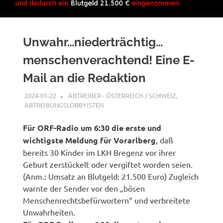
Unwahr…niederträchtig…
menschenverachtend! Eine E-
Mail an die Redaktion
2024-01-22
XX
ABTREIBER - ÖSTERREICH / SCHWEIZ
,
ABTREIBUNGSLOBBYISTEN
Für ORF-Radio um 6:30 die erste und
wichtigste Meldung für Vorarlberg
, daß
bereits 30 Kinder im LKH Bregenz vor ihrer
Geburt zerstückelt oder vergiftet worden seien.
(Anm.: Umsatz an Blutgeld: 21.500 Euro) Zugleich
warnte der Sender vor den „bösen
Menschenrechtsbefürwortern“ und verbreitete
Unwahrheiten.