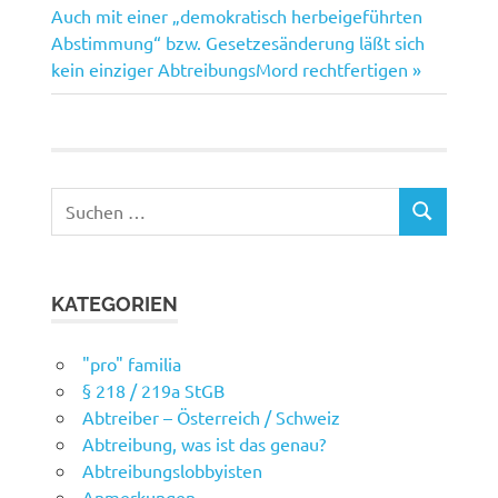
Nächster
Beitrag:
Auch mit einer „demokratisch herbeigeführten
Beitrag:
Abstimmung“ bzw. Gesetzesänderung läßt sich
kein einziger AbtreibungsMord rechtfertigen
Suchen
SUCHEN
nach:
KATEGORIEN
"pro" familia
§ 218 / 219a StGB
Abtreiber – Österreich / Schweiz
Abtreibung, was ist das genau?
Abtreibungslobbyisten
Anmerkungen