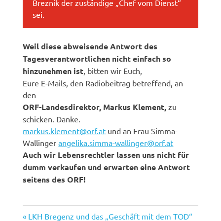
Breznik der zuständige „Chef vom Dienst“
sei.
Weil diese abweisende Antwort des
Tagesverantwortlichen nicht einfach so
hinzunehmen ist
, bitten wir Euch,
Eure E-Mails, den Radiobeitrag betreffend, an
den
ORF-Landesdirektor, Markus Klement,
zu
schicken. Danke.
markus.klement@orf.at
und an Frau Simma-
Wallinger
angelika.simma-wallinger@orf.at
Auch wir Lebensrechtler lassen uns nicht für
dumm verkaufen und erwarten eine Antwort
seitens des ORF!
Vorheriger
Beitragsnavigation
LKH Bregenz und das „Geschäft mit dem TOD“