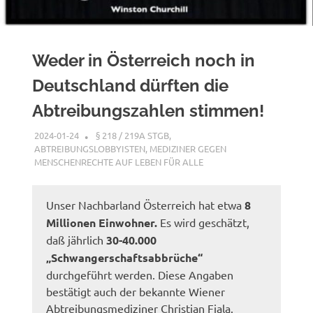
Weder in Österreich noch in
Deutschland dürften die
Abtreibungszahlen stimmen!
2024-01-24
XX
§ 218 / 219A STGB
,
ABTREIBUNGSLOBBYISTEN
,
MEDIZINER GEGEN
MENSCHENRECHTE AUF LEBEN FÜR ALLE
Unser Nachbarland Österreich hat etwa
8
Millionen Einwohner.
Es wird geschätzt,
daß jährlich
30-40.000
„Schwangerschaftsabbrüche“
durchgeführt werden. Diese Angaben
bestätigt auch der bekannte Wiener
Abtreibungsmediziner Christian Fiala.