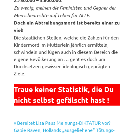
2.750.000 – 3.600.000
.
Zu wenig, meinen die Feministen und Gegner der
Menschenrechte auf Leben für ALLE.
Doch ein Abtreibungsmord ist bereits einer zu
viel!
Die staatlichen Stellen, welche die Zahlen für den
Kindermord im Mutterlein jährlich ermitteln,
schwindeln und lügen auch in diesem Bereich die
eigene Bevölkerung an … geht es doch um
Durchsetzen gewissen ideologisch geprägten
Ziele.
Traue keiner Statistik, die Du
nicht selbst gefälscht hast !
Vorheriger
Beitragsnavigation
Bereitet Lisa Paus Meinungs-DIKTATUR vor?
Nächster
Beitrag:
Gabie Raven, Hollands „ausgeliehene“ Tötungs-