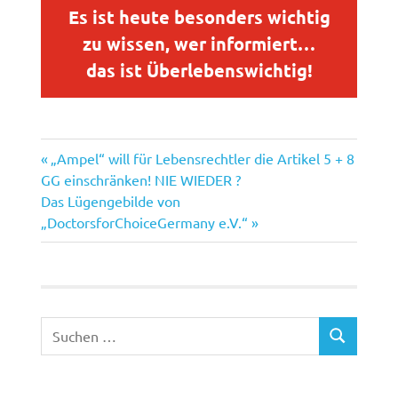
Es ist heute besonders wichtig
zu wissen, wer informiert…
das ist Überlebenswichtig!
Vorheriger
Beitragsnavigation
„Ampel“ will für Lebensrechtler die Artikel 5 + 8
Beitrag:
GG einschränken! NIE WIEDER ?
Nächster
Das Lügengebilde von
Beitrag:
„DoctorsforChoiceGermany e.V.“
Suchen
SUCHEN
nach: