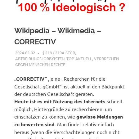
Wikipedia – Wikimedia –
CORRECTIV
2024-02-02
XX
§ 218 / 219A STGB
,
ABTREIBUNGSLOBBYISTEN
,
TOP-AKTUELL
,
VERBRECHEN
GEGEN MENSCHEN-RECHTE
„CORRECTIV“
, eine „Recherchen für die
Gesellschaft gGmbH“, ist aktuell in den Blickpunkt
der deutschen Gesellschaft geraten.
Heute ist es mit Nutzung des Internets
schnell
möglich, Hintergründe zu recherchieren, um
einschätzen zu können, wie
gewisse Meldungen
zu bewerten sind
. Man findet relativ einfach
heraus (wenn die Verschachtelungen noch nicht