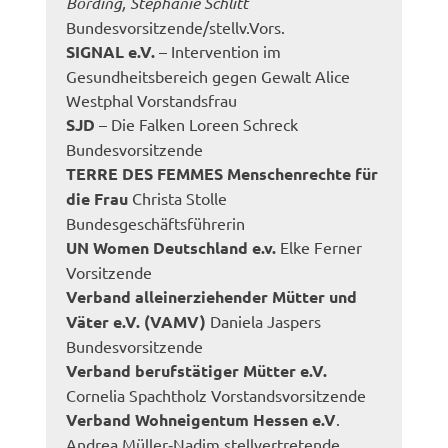
Börding, Stephanie Schlitt
Bundesvorsitzende/stellv.Vors.
SIGNAL e.V.
– Intervention im
Gesundheitsbereich gegen Gewalt Alice
Westphal Vorstandsfrau
SJD
– Die Falken Loreen Schreck
Bundesvorsitzende
TERRE DES FEMMES Menschenrechte für
die Frau
Christa Stolle
Bundesgeschäftsführerin
UN Women Deutschland e.v.
Elke Ferner
Vorsitzende
Verband alleinerziehender Mütter und
Väter e.V. (VAMV)
Daniela Jaspers
Bundesvorsitzende
Verband berufstätiger Mütter e.V.
Cornelia Spachtholz Vorstandsvorsitzende
Verband Wohneigentum Hessen e.V
.
Andrea Müller‐Nadjm stellvertretende