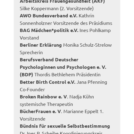
Arbeitskreis Frauengesundheit (AKF)
Silke Koppermann (2. Vorsitzende)
AWO Bundesverband e.V.
Kathrin
Sonnenholzner Vorsitzende des Präsidiums
BAG Mädchen*politik e.V.
Ines Pohlkamp
Vorstand
Berliner Erklärung
Monika Schulz‐Strelow
Sprecherin
Berufsverband Deutscher
Psychologinnen und Psychologen e. V.
(BDP)
Thordis Bethlehem Präsidentin
Better Birth Control e.V.
Jana Pfenning
Co‐Founder
Broken Rainbow e. V
. Nadja Kühn
systemische Therapeutin
BücherFrauen e. V
. Marianne Eppelt 1.
Vorsitzende
Bündnis für sexuelle Selbstbestimmung
Dr. Ines P. Scheibe Koordinierungskreis