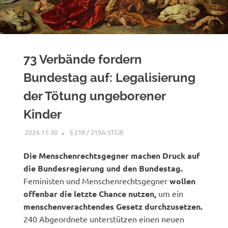
73 Verbände fordern
Bundestag auf: Legalisierung
der Tötung ungeborener
Kinder
2024-11-30
XX
§ 218 / 219A STGB
Die Menschenrechtsgegner machen Druck auf
die Bundesregierung und den Bundestag.
Feministen und Menschenrechtsgegner
wollen
offenbar die letzte Chance nutzen,
um ein
menschenverachtendes Gesetz durchzusetzen.
240 Abgeordnete unterstützen einen neuen