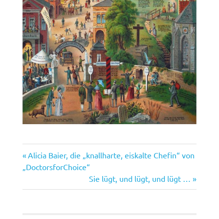
Vorheriger
Beitragsnavigation
Alicia Baier, die „knallharte, eiskalte Chefin“ von
Beitrag:
„DoctorsforChoice“
Nächster
Sie lügt, und lügt, und lügt …
Beitrag: