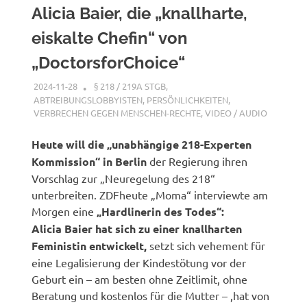
Alicia Baier, die „knallharte,
eiskalte Chefin“ von
„DoctorsforChoice“
2024-11-28
XX
§ 218 / 219A STGB
,
ABTREIBUNGSLOBBYISTEN
,
PERSÖNLICHKEITEN
,
VERBRECHEN GEGEN MENSCHEN-RECHTE
,
VIDEO / AUDIO
Heute will die „unabhängige 218-Experten
Kommission“ in Berlin
der Regierung ihren
Vorschlag zur „Neuregelung des 218“
unterbreiten. ZDFheute „Moma“ interviewte am
Morgen eine
„Hardlinerin des Todes“:
Alicia Baier hat sich zu einer knallharten
Feministin entwickelt,
setzt sich vehement für
eine Legalisierung der Kindestötung vor der
Geburt ein – am besten ohne Zeitlimit, ohne
Beratung und kostenlos für die Mutter – ,hat von