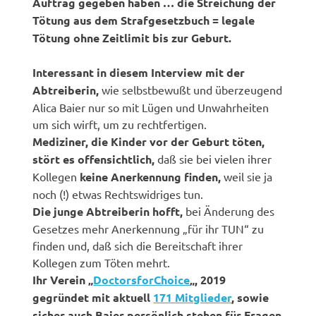
Auftrag gegeben haben … die Streichung der
Tötung aus dem Strafgesetzbuch = legale
Tötung ohne Zeitlimit bis zur Geburt.
Interessant in diesem Interview mit der
Abtreiberin,
wie selbstbewußt und überzeugend
Alica Baier nur so mit Lügen und Unwahrheiten
um sich wirft, um zu rechtfertigen.
Mediziner, die Kinder vor der Geburt töten,
stört es offensichtlich,
daß sie bei vielen ihrer
Kollegen
keine Anerkennung finden,
weil sie ja
noch (!) etwas Rechtswidriges tun.
Die junge Abtreiberin hofft,
bei Änderung des
Gesetzes mehr Anerkennung „für ihr TUN“ zu
finden und, daß sich die Bereitschaft ihrer
Kollegen zum Töten mehrt.
Ihr Verein „
DoctorsforChoice
„, 2019
gegründet mit aktuell
171 Mitglieder
, sowie
sicher auch Baier persönlich stehen für Fragen