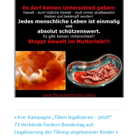
Vorheriger
Beitragsnavigation
Irre: Kampagne „Töten legalisieren – jetzt!“
Nächster
Beitrag:
73 Verbände fordern Bundestag auf:
Beitrag:
Legalisierung der Tötung ungeborener Kinder