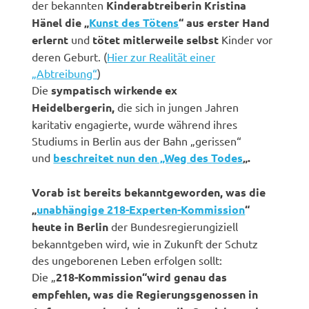
der bekannten
Kinderabtreiberin Kristina
Hänel die „
Kunst des Tötens
“ aus erster Hand
erlernt
und
tötet mitlerweile selbst
Kinder vor
deren Geburt. (
Hier zur Realität einer
„Abtreibung“
)
Die
sympatisch wirkende ex
Heidelbergerin,
die sich in jungen Jahren
karitativ engagierte, wurde während ihres
Studiums in Berlin aus der Bahn „gerissen“
und
beschreitet nun den „Weg des Todes
„.
Vorab ist bereits bekanntgeworden, was die
„
unabhängige 218-Experten-Kommission
“
heute in Berlin
der Bundesregierungiziell
bekanntgeben wird, wie in Zukunft der Schutz
des ungeborenen Leben erfolgen sollt:
Die „
218-Kommission“wird genau das
empfehlen, was die Regierungsgenossen in