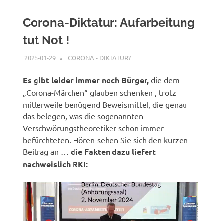
Corona-Diktatur: Aufarbeitung
tut Not !
2025-01-29
XX
CORONA - DIKTATUR?
Es gibt leider immer noch Bürger,
die dem
„Corona-Märchen“ glauben schenken , trotz
mitlerweile benügend Beweismittel, die genau
das belegen, was die sogenannten
Verschwörungstheoretiker schon immer
befürchteten. Hören-sehen Sie sich den kurzen
Beitrag an …
die Fakten dazu liefert
nachweislich RKI: