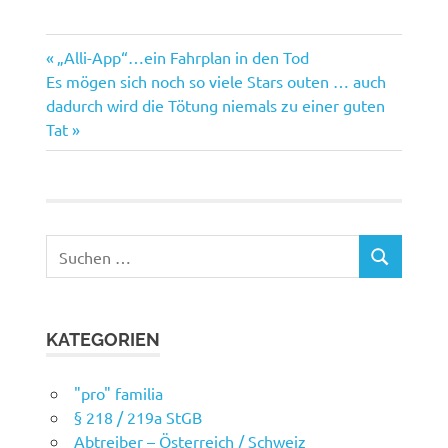
Vorheriger
Beitragsnavigation
„Alli-App“…ein Fahrplan in den Tod
Nächster
Beitrag:
Es mögen sich noch so viele Stars outen … auch
Beitrag:
dadurch wird die Tötung niemals zu einer guten
Tat
Suchen
SUCHEN
nach:
KATEGORIEN
"pro" familia
§ 218 / 219a StGB
Abtreiber – Österreich / Schweiz