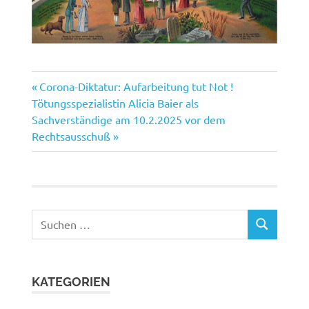
Vorheriger
Beitragsnavigation
Corona-Diktatur: Aufarbeitung tut Not !
Nächster
Beitrag:
Tötungsspezialistin Alicia Baier als
Beitrag:
Sachverständige am 10.2.2025 vor dem
Rechtsausschuß
Suchen
SUCHEN
nach:
KATEGORIEN