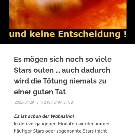
Es mögen sich noch so viele
Stars outen … auch dadurch
wird die Tötung niemals zu
einer guten Tat
2025-01-29
XX
§ 218 / 219A STGB
Es ist schon der Wahnsinn!
In den vergangenen Monaten werden immer
häufiger Stars oder sogenannte Stars (nicht