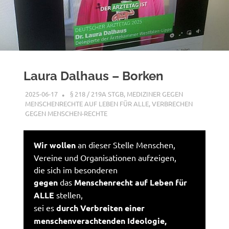
Laura Dalhaus – Borken
2025-06-17
XX
§ 218 / 219A STGB
,
MEDIZINER GEGEN
MENSCHENRECHTE AUF LEBEN FÜR ALLE
,
VERBRECHEN
GEGEN MENSCHEN-RECHTE
Wir wollen
an dieser Stelle Menschen,
Vereine und Organisationen aufzeigen,
die sich im besonderen
gegen
das
Menschenrecht auf Leben für
ALLE
stellen,
sei es
durch Verbreiten einer
menschenverachtenden Ideologie,