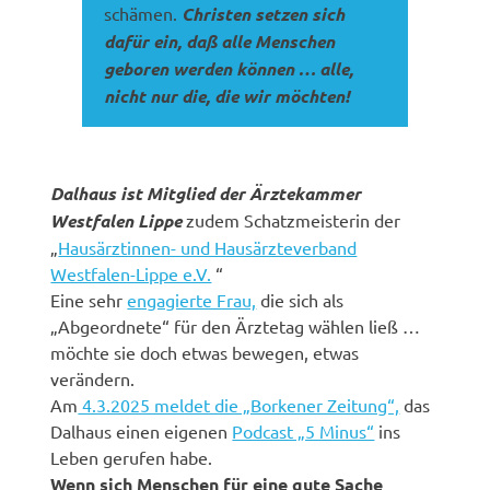
schämen.
Christen setzen sich
dafür ein, daß alle Menschen
geboren werden können … alle,
nicht nur die, die wir möchten!
Dalhaus ist Mitglied der Ärztekammer
Westfalen Lippe
zudem Schatzmeisterin der
„
Hausärztinnen- und Hausärzteverband
Westfalen-Lippe e.V.
“
Eine sehr
engagierte Frau,
die sich als
„Abgeordnete“ für den Ärztetag wählen ließ …
möchte sie doch etwas bewegen, etwas
verändern.
Am
4.3.2025 meldet die „Borkener Zeitung“,
das
Dalhaus einen eigenen
Podcast „5 Minus“
ins
Leben gerufen habe.
Wenn sich Menschen für eine gute Sache