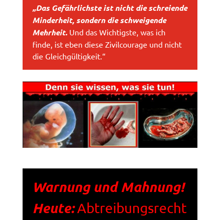
„Das Gefährlichste ist nicht die schreiende
Minderheit, sondern die schweigende
Mehrheit.
Und das Wichtigste, was ich
finde, ist eben diese Zivilcourage und nicht
die Gleichgültigkeit.“
Warnung und Mahnung!
Heute:
Abtreibungsrecht