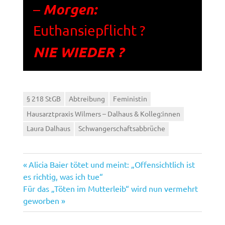
Morgen:
–
Euthansiepflicht ?
NIE WIEDER ?
§ 218 StGB
Abtreibung
Feministin
Hausarztpraxis Wilmers – Dalhaus & Kolleg:innen
Laura Dalhaus
Schwangerschaftsabbrüche
Vorheriger
Beitragsnavigation
Alicia Baier tötet und meint: „Offensichtlich ist
Beitrag:
es richtig, was ich tue“
Nächster
Für das „Töten im Mutterleib“ wird nun vermehrt
Beitrag:
geworben