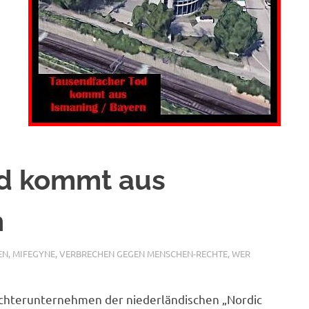
od kommt aus
n
EN
,
MIFEGYNE
,
VERBRECHEN GEGEN MENSCHEN-RECHTE
,
WER
ochterunternehmen der niederländischen „Nordic