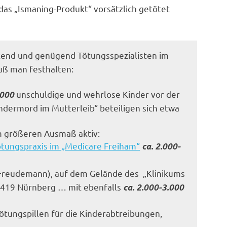
das „Ismaning-Produkt“ vorsätzlich getötet
kend und genügend Tötungsspezialisten im
uß man festhalten:
unschuldige und wehrlose Kinder vor der
.000
indermord im Mutterleib“ beteiligen sich etwa
im größeren Ausmaß aktiv:
ötungspraxis im „Medicare Freiham“
ca. 2.000-
 Freudemann), auf dem Gelände des
„Klinikums
90419 Nürnberg … mit ebenfalls
ca. 2.000-3.000
 Tötungspillen für die Kinderabtreibungen,