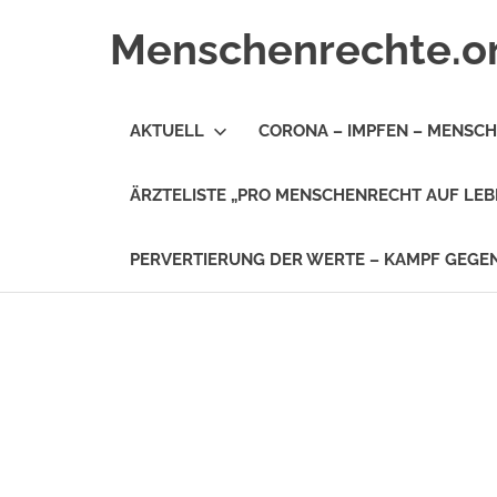
Zum
Menschenrechte.o
Inhalt
springen
Menschenrechte
für
AKTUELL
CORONA – IMPFEN – MENSC
alle
–
für
ÄRZTELISTE „PRO MENSCHENRECHT AUF LEB
Geborene
wie
für
PERVERTIERUNG DER WERTE – KAMPF GEG
Ungeborene