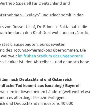
Vertrieb (speziell für Deutschland und
nternehmen „Exelgyn“ und stiegt somit in den
s von Russel-Uclaf, Dr. Edouard Sakiz, hatte die
welche durch den Kauf-Deal wohl nun an „Nordic
re stetig ausgebauten, europaweiten
ilung des Tötungs-Pharmakons übernommen. Die
n weltweit
im frühen Stadium das ungeborene
 den Henker ist, den Abtreiber – und dennoch hohe
illen nach Deutschland und Österreich
ndfache Tod kommt aus Ismaning / Bayern!
 werden in diesen beiden Ländern (weltweit etwa
nen es allerdings Pestizid Mifegyne-
reich und Deutschland mindestens 40.000