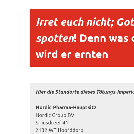
Irret euch nicht; Got
spotten
! Denn was 
wird er ernten
Hier die Standorte dieses Tötungs-Imperi
Nordic Pharma-Hauptsitz
Nordic Group BV
Siriusdreef 41
2132 WT Hoofddorp