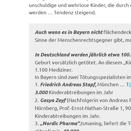
unschuldige und wehrlose Kinder, die durch 
werden … Tendenz steigend.
flächendec
Auch wenn es in Bayern nicht
Sinne der Menschenrechtsgegner gibt, m
In Deutschland werden jährlich etwa 100
Geburt vorsätzlich getötet. An diesem „K
1.100 Mediziner.
In Bayern sind zwei Tötungsspezialisten 
1.
München … T
Friedrich Andreas Stapf,
Kinderabtreibungen im Jahr
3.000
2.
(Nachfolgerin von Andreas
Gesya Zeyf
Nürnberg, Prof.-Ernst-Nathan-Straße 1, 
Kinderabtreibungen im Jahr.
3.
,Ismaning, liefert die
„Nordic Pharma“
aktuell min
.