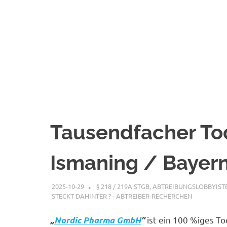
Tausendfacher T
Ismaning / Bayer
2025-10-29
XX
§ 218 / 219A STGB
,
ABTREIBUNGSLOBBYIST
STECKT DAHINTER ? - ABTREIBER-RECHERCHEN
ist ein 100 %iges T
„
Nordic Pharma GmbH
“