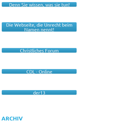
Denn Sie wissen, was sie tun!
Die Webseite, die Unrecht beim
Namen nennt!
Christliches Forum
CDL - Online
der13
ARCHIV