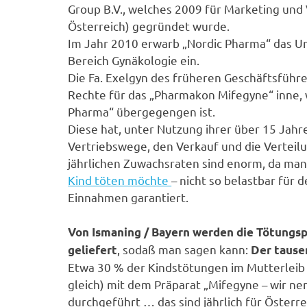
Group B.V., welches 2009 für Marketing und 
Österreich) gegründet wurde.
Im Jahr 2010 erwarb „Nordic Pharma“ das U
Bereich Gynäkologie ein.
Die Fa. Exelgyn des früheren Geschäftsführer
Rechte für das „Pharmakon Mifegyne“ inne, 
Pharma“ übergegengen ist.
Diese hat, unter Nutzung ihrer über 15 Jah
Vertriebswege, den Verkauf und die Verte
jährlichen Zuwachsraten sind enorm, da ma
Kind töten möchte
– nicht so belastbar für
Einnahmen garantiert.
Von Ismaning / Bayern werden die Tötungsp
, sodaß man sagen kann:
geliefert
Der tause
Etwa 30 % der Kindstötungen im Mutterleib
gleich) mit dem Präparat „Mifegyne – wir nen
durchgeführt … das sind jährlich für Öster