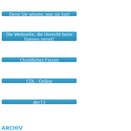
Denn Sie wissen, was sie tun!
Die Webseite, die Unrecht beim
Namen nennt!
Christliches Forum
CDL - Online
der13
ARCHIV