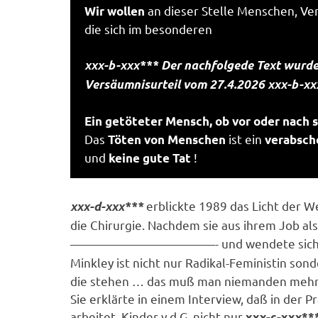
an dieser Stelle Menschen, Ve
Wir wollen
die sich im besonderen
xxx-b-xxx*** Der nachfolgede Text wu
rde
Versäumnisurteil vom 27.4.2026 xxx-b-xx
Ein getöteter Mensch, ob vor oder nach s
Das
ist ein
Töten von Menschen
verabsch
und
!
keine gute Tat
erblickte 1989 das Licht der We
xxx-d-xxx***
die Chirurgie. Nachdem sie aus ihrem Job als
————————————-
und wendete sich
Minkley ist nicht nur Radikal-Feministin son
die stehen … das muß man niemanden mehr
Sie erklärte in einem Interview, daß in der P
arbeitet, Kinder v.d.G. nicht nur
xxx-c-xxx**