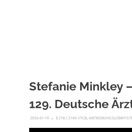
Stefanie Minkley –
129. Deutsche Ärzt
2026-01-19
XX
§ 218 / 219A STGB
,
ABTREIBUNGSLOBBYIST