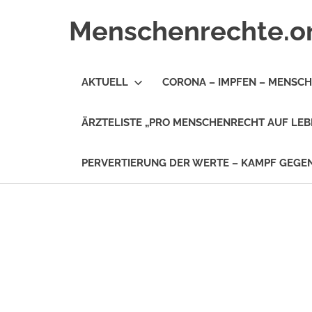
Zum
Menschenrechte.o
Inhalt
springen
Menschenrechte
für
AKTUELL
CORONA – IMPFEN – MENSC
alle
–
für
ÄRZTELISTE „PRO MENSCHENRECHT AUF LEB
Geborene
wie
für
PERVERTIERUNG DER WERTE – KAMPF GEG
Ungeborene