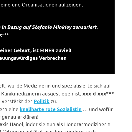
reine und Organisationen aufzeigen,
 in Bezug auf Stefanie Minkley zensuriert.
***
x
einer Geburt, ist EINER zuviel!
euungswürdiges Verbrechen
lt, wurde Medizinerin und spezialisierte sich auf
 Klinikmedizinerin ausgestiegen ist,
xxx-d-xxx***
 verstärkt der
zu.
Politik
dern eine
… und wofür
knallharte rote Sozialistin
 genau erklären!
raxis Hänel, inder sie nun als Honorarmedizinerin
Mifegyne getötet werden, sondern auch
*