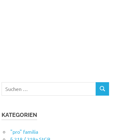
Suchen
SUCHEN
nach:
KATEGORIEN
"pro" familia
§ 218 / 219a StGB