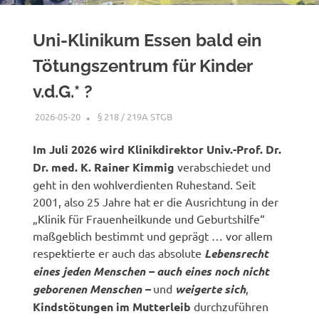
Uni-Klinikum Essen bald ein
Tötungszentrum für Kinder
v.d.G.* ?
2026-05-20
XX
§ 218 / 219A STGB
Im Juli 2026 wird Klinikdirektor Univ.-Prof. Dr.
Dr. med. K. Rainer Kimmig
verabschiedet und
geht in den wohlverdienten Ruhestand. Seit
2001, also 25 Jahre hat er die Ausrichtung in der
„Klinik für Frauenheilkunde und Geburtshilfe“
maßgeblich bestimmt und geprägt … vor allem
respektierte er auch das absolute
Lebensrecht
eines jeden Menschen – auch eines noch nicht
geborenen Menschen –
und
weigerte sich
,
Kindstötungen im Mutterleib
durchzuführen