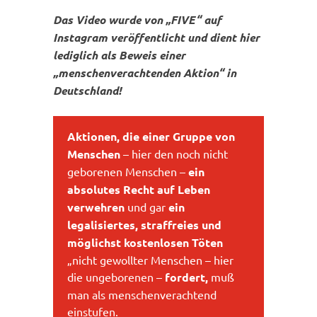
Das Video wurde von „FIVE“ auf
Instagram veröffentlicht und dient hier
lediglich als Beweis einer
„menschenverachtenden Aktion“ in
Deutschland!
Aktionen, die einer Gruppe von
Menschen
– hier den noch nicht
geborenen Menschen –
ein
absolutes Recht auf Leben
verwehren
und gar
ein
legalisiertes, straffreies und
möglichst kostenlosen Töten
„nicht gewollter Menschen – hier
die ungeborenen –
fordert,
muß
man als menschenverachtend
einstufen.