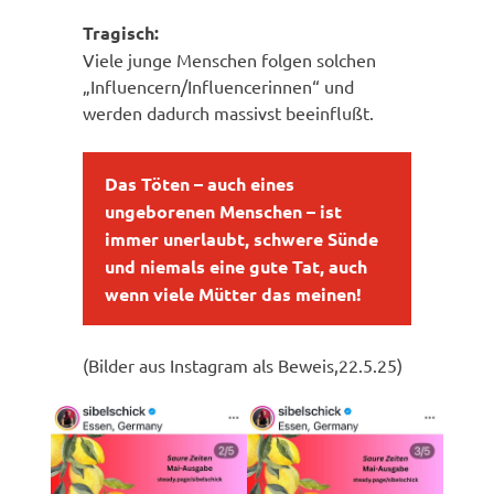
Tragisch:
Viele junge Menschen folgen solchen
„Influencern/Influencerinnen“ und
werden dadurch massivst beeinflußt.
Das Töten – auch eines
ungeborenen Menschen – ist
immer unerlaubt, schwere Sünde
und niemals eine gute Tat, auch
wenn viele Mütter das meinen!
(Bilder aus Instagram als Beweis,22.5.25)