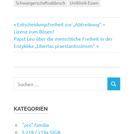
Schwangerschaftsabbruch
Uniklinik Essen
Vorheriger
Beitragsnavigation
Entscheidungsfreiheit zur „Abtreibung“ =
Beitrag:
Lizenz zum Bösen?
Nächster
Papst Leo über die menschliche Freiheit in der
Beitrag:
Enzyklika „Libertas praestantissimum“
Suchen
SUCHEN
nach:
KATEGORIEN
"pro" familia
§ 218 / 219a StGB