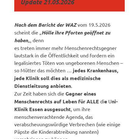
Update 21.05.2026
Nach dem Bericht der WAZ
vom 19.5.2026
scheint die „
Hölle ihre Pforten geöffnet zu
haben
„, denn
es treten immer mehr Menschenrechtsgegner
lautstark in die Öffentlichkeit und fordern ein
legalisiertes Töten von ungeborenen Menschen –
so Mütter das möchten …
jedes Krankenhaus,
jede Klinik soll dies als medizinische
Dienstleitsung anbieten
.
Zur Zeit haben sich die
Gegner eines
Menschenrechts auf Leben für ALLE
di
e
U
ni-
Klinik Essen ausgesucht
, um ihre
menschenverachtende Agenda, das
verabscheuungswürdige Verbrechen (wie einige
Päpste die Kinderabtreibung nannten)
voranbringen zu können.