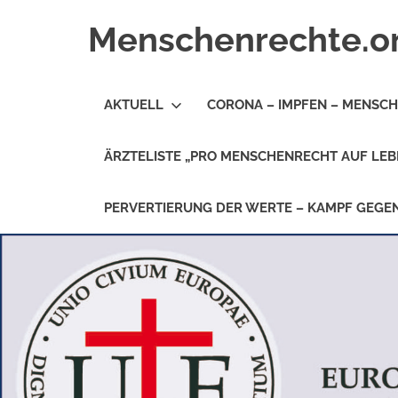
Zum
Menschenrechte.o
Inhalt
springen
Menschenrechte
für
AKTUELL
CORONA – IMPFEN – MENSC
alle
–
für
ÄRZTELISTE „PRO MENSCHENRECHT AUF LEB
Geborene
wie
für
PERVERTIERUNG DER WERTE – KAMPF GEG
Ungeborene