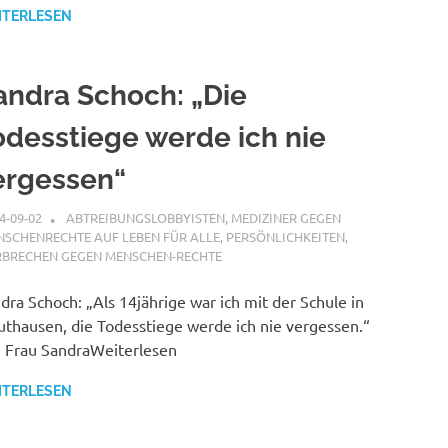
ITERLESEN
andra Schoch: „Die
odesstiege werde ich nie
ergessen“
4-09-02
XX
ABTREIBUNGSLOBBYISTEN
,
MEDIZINER GEGEN
SCHENRECHTE AUF LEBEN FÜR ALLE
,
PERSÖNLICHKEITEN
,
RBRECHEN GEGEN MENSCHEN-RECHTE
dra Schoch: „Als 14jährige war ich mit der Schule in
thausen, die Todesstiege werde ich nie vergessen.“
, Frau SandraWeiterlesen
ITERLESEN