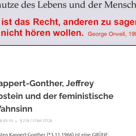
appert-Gonther, Jeffrey
pstein und der feministische
ahnsinn
6-03-19
XX
§ 218 / 219A STGB
sten Kappert-Gonther (*3.11.1966) ist eine GRÜNE,