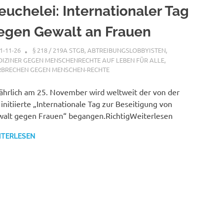
euchelei: Internationaler Tag
egen Gewalt an Frauen
1-11-26
XX
§ 218 / 219A STGB
,
ABTREIBUNGSLOBBYISTEN
,
IZINER GEGEN MENSCHENRECHTE AUF LEBEN FÜR ALLE
,
RBRECHEN GEGEN MENSCHEN-RECHTE
jährlich am 25. November wird weltweit der von der
initiierte „Internationale Tag zur Beseitigung von
alt gegen Frauen“ begangen.RichtigWeiterlesen
ITERLESEN