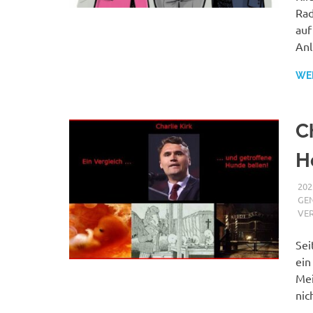
Rad
auf
Anl
WE
C
H
202
GE
VE
Sei
ein
Mei
nic