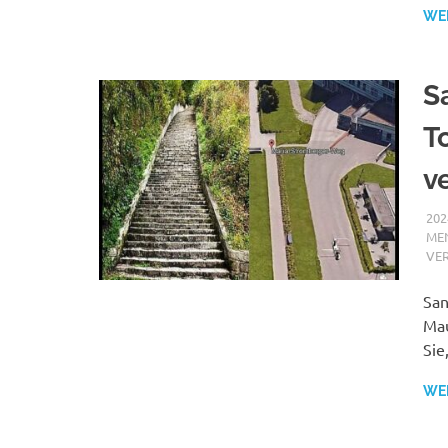
WE
S
T
v
202
MEN
VE
San
Mau
Sie
WE