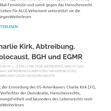
ikal-Feministin und somit gegen das Menschenrecht
 Leben für ALLE.Vehement unterstützt sie die
iegenWeiterlesen
ITERLESEN
harlie Kirk, Abtreibung,
olocaust, BGH und EGMR
5-09-19
XX
§ 218 / 219A STGB
,
ABTREIBUNG, WAS IST DAS
NAU?
,
ABTREIBUNGSLOBBYISTEN
,
NACHDENKLICHES
,
RBRECHEN GEGEN MENSCHEN-RECHTE
t der Ermordung des US-Amerikaners Charlie Kirk (31),
 Verfechter der Demokratie, Menschenrechte,
nungsfreiheit und besonders des Lebensrechts noch
htWeiterlesen