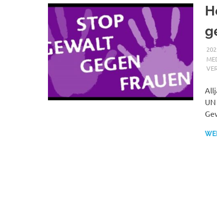
H
g
202
MED
VE
All
UN 
Gew
WE