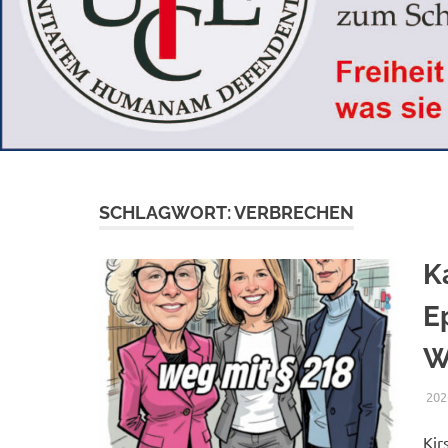
SCHLAGWORT:
VERBRECHEN
K
E
W
202
Kir