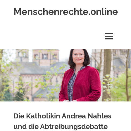
Zum
Menschenrechte.online
Inhalt
springen
Menschenrechte
für
alle
MENÜ
–
für
Geborene
wie
für
Ungeborene
Die Katholikin Andrea Nahles
und die Abtreibungsdebatte