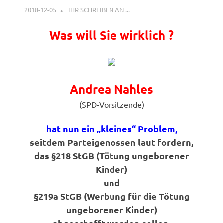
2018-12-05
G A
IHR SCHREIBEN AN ...
Was will Sie wirklich ?
Andrea Nahles
(SPD-Vorsitzende)
hat nun ein „kleines“ Problem,
seitdem Parteigenossen laut fordern,
das §218 StGB (Tötung ungeborener
Kinder)
und
§219a StGB (Werbung für die Tötung
ungeborener Kinder)
abgeschafft werden sollen.