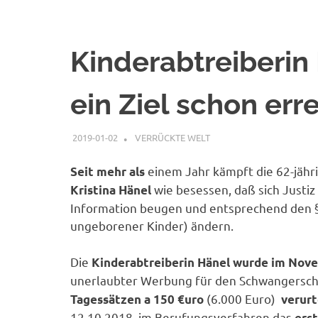
Kinderabtreiberin 
ein Ziel schon err
2019-01-02
G A
VERRÜCKTE WELT
einem Jahr kämpft die 62-jähr
Seit mehr als
wie besessen, daß sich Justi
Kristina Hänel
Information beugen und entsprechend den §
ungeborener Kinder) ändern.
Die
Kinderabtreiberin Hänel wurde im Nov
unerlaubter Werbung für den Schwangerscha
(6.000 Euro)
Tagessätzen a 150 €uro
verurt
12.10.2018 im Berufungsverfahren das
erst