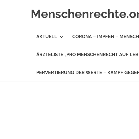
Zum
Menschenrechte.o
Inhalt
springen
Menschenrechte
für
AKTUELL
CORONA – IMPFEN – MENSC
alle
–
für
ÄRZTELISTE „PRO MENSCHENRECHT AUF LEB
Geborene
wie
für
PERVERTIERUNG DER WERTE – KAMPF GEG
Ungeborene