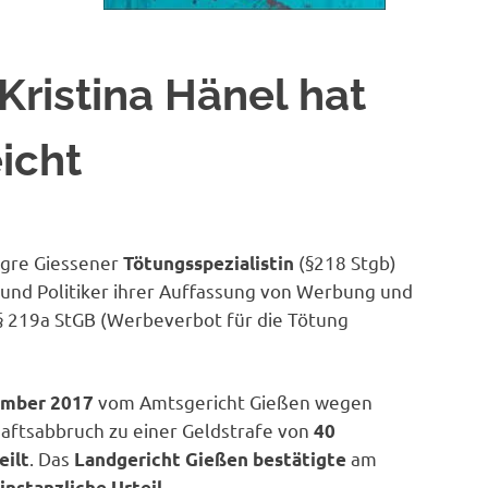
Kristina Hänel hat
eicht
igre Giessener
(§218 Stgb)
Tötungsspezialistin
z und Politiker ihrer Auffassung von Werbung und
 219a StGB (Werbeverbot für die Tötung
vom Amtsgericht Gießen wegen
ember 2017
ftsabbruch zu einer Geldstrafe von
40
. Das
am
eilt
Landgericht Gießen bestätigte
instanzliche Urteil.