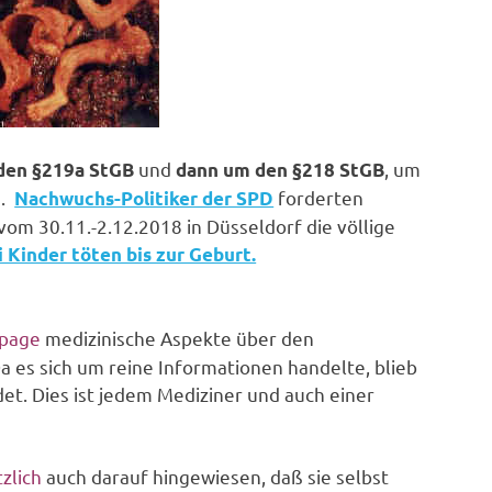
und
, um
den §219a StGB
dann um den §218 StGB
g.
forderten
Nachwuchs-Politiker der SPD
om 30.11.-2.12.2018 in Düsseldorf die völlige
i Kinder töten bis zur Geburt.
epage
medizinische Aspekte über den
 es sich um reine Informationen handelte, blieb
et. Dies ist jedem Mediziner und auch einer
zlich
auch darauf hingewiesen, daß sie selbst