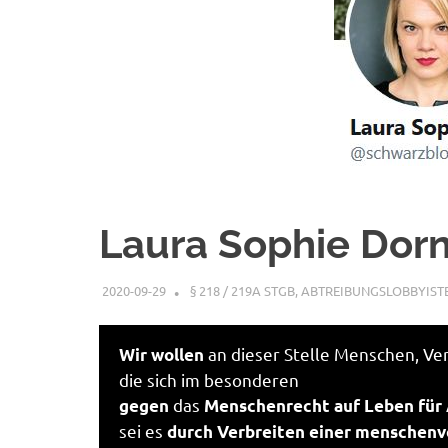
Laura Sophie Dor
2020-09-29
XX
§ 218 / 219A STGB
,
ABTREIBUNGSLOBBYIST
an dieser Stelle Menschen, Ve
Wir wollen
die sich im besonderen
das
gegen
Menschenrecht auf Leben für
sei es
durch Verbreiten einer menschenv