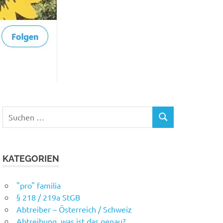
Suchen
SUCHEN
nach:
KATEGORIEN
"pro" familia
§ 218 / 219a StGB
Abtreiber – Österreich / Schweiz
Abtreibung, was ist das genau?