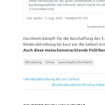
Screenshot 
Dornheim kämpft für die Anschaffung des § 2
Kinderabtreibung bis kurz vor die Geburt er
Auch diese menschenverachtende Politikeri
Abtreibung
Grüne
Laura Sophie Dornheim
Vorheriger
Beitragsnavigation
Kinderabtreibung bis zur Geburt
Beitrag:
Nächster
Kinderabtreiberin Kristina Häne
Beitrag: