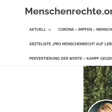
Zum
Menschenrechte.o
Inhalt
springen
Menschenrechte
für
AKTUELL
CORONA – IMPFEN – MENSC
alle
–
für
ÄRZTELISTE „PRO MENSCHENRECHT AUF LEB
Geborene
wie
für
PERVERTIERUNG DER WERTE – KAMPF GEG
Ungeborene