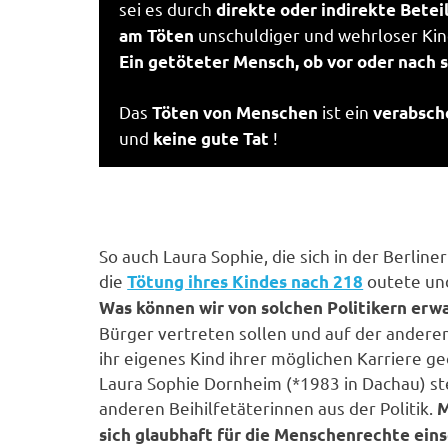
sei es durch
direkte oder indirekte Betei
unschuldiger und wehrloser Kin
am Töten
Ein getöteter Mensch, ob vor oder nach s
Das
ist ein
Töten von Menschen
verabsch
und
!
keine gute Tat
So auch Laura Sophie, die sich in der Berlin
die
outete und
Tötung ihres Kindes nach 218
Was können wir von solchen Politikern erw
Bürger vertreten sollen und auf der anderen
ihr eigenes Kind ihrer möglichen Karriere g
Laura Sophie Dornheim (*1983 in Dachau) steh
anderen Beihilfetäterinnen aus der Politik.
M
sich glaubhaft für die Menschenrechte eins