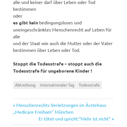
alle und keiner darf über Leben oder Tod
bestimmen
oder
es gibt kein
bedingungsloses und
uneingeschränktes Menschenrecht auf Leben für
alle
und der Staat wie auch die Mutter oder der Vater
bestimmen über Leben oder Tod.
Stoppt die Todesstrafe – stoppt auch die
Todesstrafe für ungeborene Kinder !
Abtreibung
internationaler Tag
Todesstrafe
Vorheriger
Beitragsnavigation
Menschenrechts-Verletzungen im Ärztehaus
Beitrag:
„Medicare Freiham“ München
Nächster
Er tötet und spricht:“Mehr ist nicht“
Beitrag: