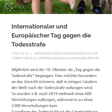
Internationaler und
Europäischer Tag gegen die
Todesstrafe
2020-10-10
XX
MEDIZINER GEGEN MENSCHENRECHTE AUF
LEBEN FÜR ALLE
,
VERBRECHEN GEGEN MENSCHEN-RECHTE
Alljährlich wird der 10. Oktober als „Tag gegen die
Todesstrafe“ begangen. Man möchte besonders
an das Unrecht erinnern, daß in einigen Ländern
der Welt noch die Todesstrafe vollzogen wird.
So wurden z.B. noch 2019 weltweit etwa 600
Hinrichtungen vollzogen, während es zu etwa
2300 Verurteilungen kam.
Grundlage der Todesstrafe ist die Gesetzgebung