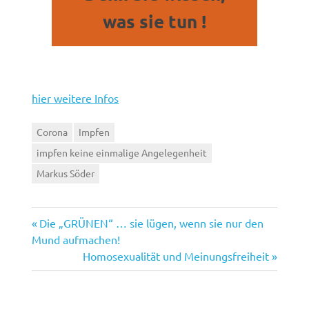
was sie tun !
hier weitere Infos
Corona
Impfen
impfen keine einmalige Angelegenheit
Markus Söder
Vorheriger
Beitragsnavigation
Die „GRÜNEN“ … sie lügen, wenn sie nur den
Beitrag:
Mund aufmachen!
Nächster
Homosexualität und Meinungsfreiheit
Beitrag: