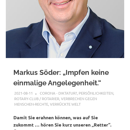
Markus Söder: „Impfen keine
einmalige Angelegenheit.“
2021-08-11
G A
CORONA - DIKTATUR?
,
PERSÖNLICHKEITEN
,
ROTARY-CLUB / ROTARIER
,
VERBRECHEN GEGEN
MENSCHEN-RECHTE
,
VERRÜCKTE WELT
Damit Sie erahnen können, was auf Sie
zukommt … hören Sie kurz unseren „Retter“.