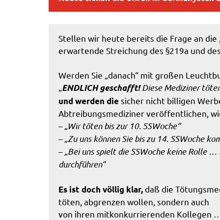
Stellen wir heute bereits die Frage an die 
erwartende Streichung des §219a und des
Werden Sie „danach“ mit großen Leuchtbuc
„
Diese Mediziner töten
ENDLICH geschafft!
sicher nicht billigen We
und werden die
Abtreibungsmediziner veröffentlichen, wie
–
„Wir töten bis zur 10. SSWoche“
–
„Zu uns können Sie bis zu 14. SSWoche k
–
„Bei uns spielt die SSWoche keine Rolle … i
durchführen“
daß die Tötungsmedi
Es ist doch völlig klar,
töten, abgrenzen wollen, sondern auch
von ihren mitkonkurrierenden Kollegen …