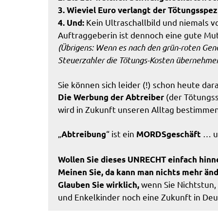
3. Wieviel Euro verlangt der Tötungsspezi
Kein Ultraschallbild und niemals v
4. Und:
Auftraggeberin ist dennoch eine gute Mut
(Übrigens: Wenn es nach den grün-roten Gen
Steuerzahler die Tötungs-Kosten übernehme
Sie können sich leider (!) schon heute dara
(der Tötungss
Die Werbung der Abtreiber
wird in Zukunft unseren Alltag bestimme
„
“ ist ein
… un
Abtreibung
MORDSgeschäft
Wollen Sie dieses UNRECHT einfach hin
Meinen Sie, da kann man nichts mehr än
wenn Sie Nichtstun, 
Glauben Sie wirklich,
und Enkelkinder noch eine Zukunft in De