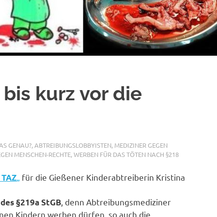
 bis kurz vor die
DAS GENAU?
,
ABTREIBUNGSLOBBYISTEN
,
MEDIZINER GEGEN
EGEN MENSCHEN-RECHTE
,
WERBEN FÜR DAS TÖTEN NACH §218
„
für die Gießener Kinderabtreiberin Kristina
r TAZ
, denn Abtreibungsmediziner
 des §219a StGB
enen Kindern werben dürfen, so auch die