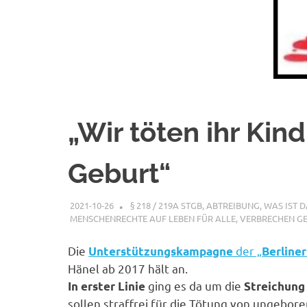
„Wir töten ihr Kind
Geburt“
2021-10-26
XX
§ 218 / 219A STGB
,
ABTREIBUNG, WAS IST 
MENSCHENRECHTE AUF LEBEN FÜR ALLE
,
VERBRECHEN G
Die
der „
Unterstützungskampagne
Berline
Hänel ab 2017 hält an.
ging es da um die
In erster Linie
Streichung
sollen straffrei für die Tötung von ungebor