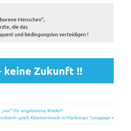
eborene Menschen“,
zte, die das
uent und bedingungslos verteidigen !
 keine Zukunft !!
 „nur“ für ungeborene Kinder?
treiberin spielt Klezmermusik in Marburger Synagoge