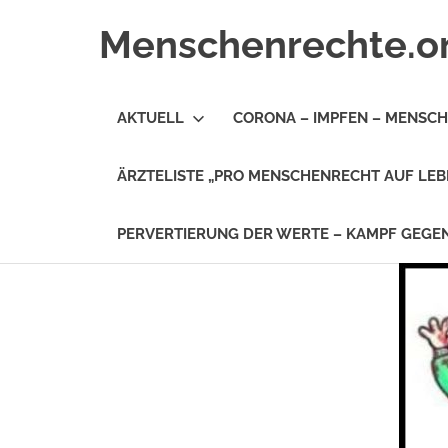
Zum
Menschenrechte.o
Inhalt
springen
Menschenrechte
für
AKTUELL
CORONA – IMPFEN – MENSC
alle
–
für
ÄRZTELISTE „PRO MENSCHENRECHT AUF LEB
Geborene
wie
für
PERVERTIERUNG DER WERTE – KAMPF GEG
Ungeborene