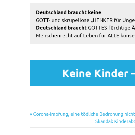
Deutschland braucht keine
GOTT- und skrupellose „HENKER für Ung
GOTTES-fürchtige Är
Deutschland braucht
Menschenrecht auf Leben für ALLE konseq
Keine Kinder –
Vorheriger
Beitragsnavigation
Corona-Impfung, eine tödliche Bedrohung nicht
Beitrag:
Nächster
Skandal: Kinderab
Beitrag: