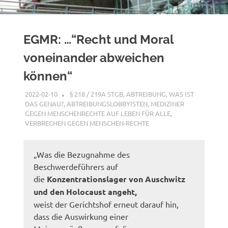
EGMR: …“Recht und Moral
voneinander abweichen
können“
2022-02-10
XX
§ 218 / 219A STGB
,
ABTREIBUNG, WAS IST
DAS GENAU?
,
ABTREIBUNGSLOBBYISTEN
,
MEDIZINER
GEGEN MENSCHENRECHTE AUF LEBEN FÜR ALLE
,
VERBRECHEN GEGEN MENSCHEN-RECHTE
„Was die Bezugnahme des
Beschwerdeführers auf
die
Konzentrationslager von Auschwitz
und den Holocaust angeht,
weist der Gerichtshof erneut darauf hin,
dass die Auswirkung einer