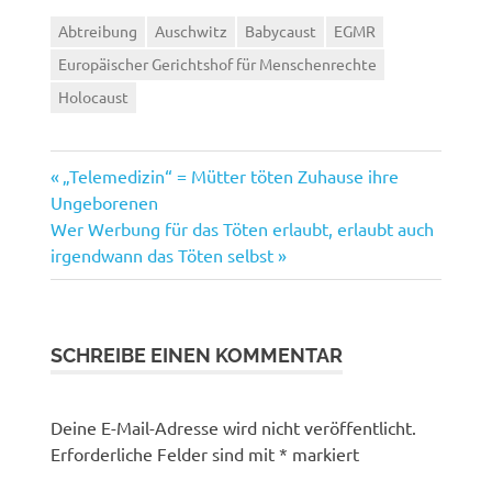
Abtreibung
Auschwitz
Babycaust
EGMR
Europäischer Gerichtshof für Menschenrechte
Holocaust
Vorheriger
Beitragsnavigation
„Telemedizin“ = Mütter töten Zuhause ihre
Beitrag:
Ungeborenen
Nächster
Wer Werbung für das Töten erlaubt, erlaubt auch
Beitrag:
irgendwann das Töten selbst
SCHREIBE EINEN KOMMENTAR
Deine E-Mail-Adresse wird nicht veröffentlicht.
Erforderliche Felder sind mit
*
markiert