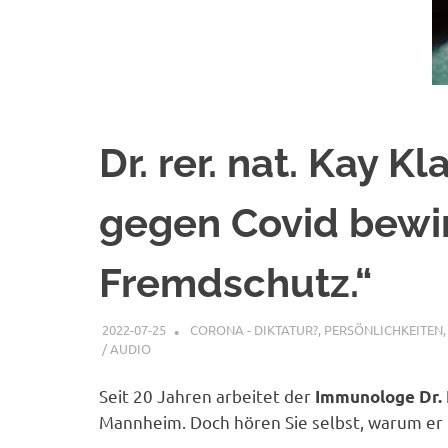
Dr. rer. nat. Kay K
gegen Covid bewir
Fremdschutz.“
2022-07-25
XX
CORONA - DIKTATUR?
,
PERSÖNLICHKEITEN
/ AUDIO
Seit 20 Jahren arbeitet der
Immunologe
Dr.
Mannheim. Doch hören Sie selbst, warum er n