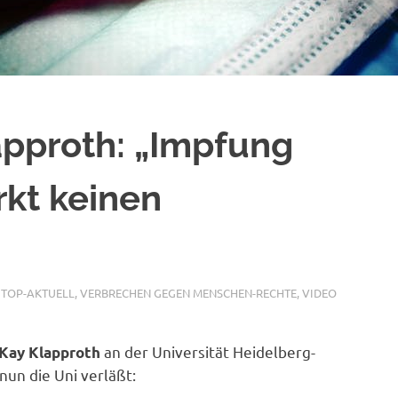
lapproth: „Impfung
kt keinen
,
TOP-AKTUELL
,
VERBRECHEN GEGEN MENSCHEN-RECHTE
,
VIDEO
an der Universität Heidelberg-
 Kay Klapproth
un die Uni verläßt: