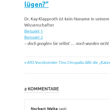
lügen?”
Dr. Kay Klapproth ist kein Noname in seinem
Wissenschafter
Beispiel 1
Beispiel 2
– doch googlen Sie selbst … noch wurden nicht 
Vorheriger
Beitragsnavigation
AfD-Vorsitzender Tino Chrupalla läßt die „Katz
Beitrag:
2 KOMMENTARE
Norbert Welte
sagt: