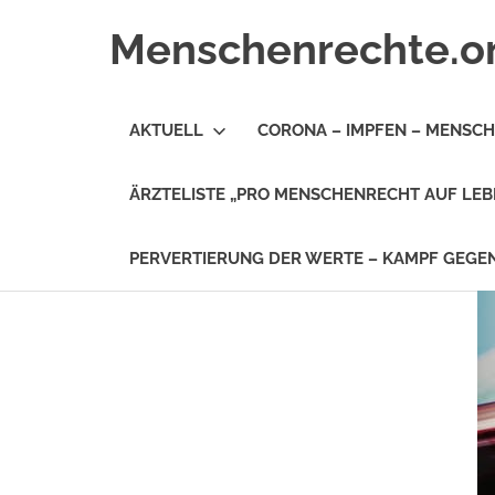
Zum
Menschenrechte.o
Inhalt
springen
Menschenrechte
für
AKTUELL
CORONA – IMPFEN – MENSC
alle
–
für
ÄRZTELISTE „PRO MENSCHENRECHT AUF LEB
Geborene
wie
für
PERVERTIERUNG DER WERTE – KAMPF GEG
Ungeborene