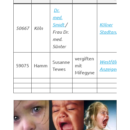
Dr.
med.
Smidt
/
Kölner
50667
Köln
Frau Dr.
Stadtanzeiger
med.
Sünter
vergiften
Westfälischer
Susanne
59075
Hamm
mit
Tewes
Anzeiger
Mifegyne