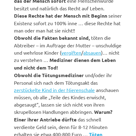
das der Mensch sofort
eine Menschenwürde
besitzt und natürlich das Recht auf Leben.
Diese Rechte hat der Mensch mit Beginn
seiner
Existenz sofort zu 100% inne … diese Rechte hat
man oder man hat sie nicht!!
Obwohl die Fakten bekannt sind,
töten die
Abtreiber – im Auftrage der Mutter – unschuldige
und wehrlose Kinder (
vergiften
/
absauen
)… nicht
zu verstehen …
Mediziner dienen dem Leben
und nicht dem Tod!
Obwohl die Tötungsmediziner
und/oder ihr
Personal sich nach dem Tötungsakt das
zerstückelte Kind in der Nierenschale
anschauen
müssen, ob alle „Teile des Kindes erwischt,
abgesaugt“, lassen sie sich nicht von ihren
skrupellosen Handlungen abbringen.
Warum?
Einer ihrer Antriebe dürfte
das schnell
verdiente Geld sein, denn für 8-12 Minuten
erhalten sie etwa 400-800 Euro …
Töten