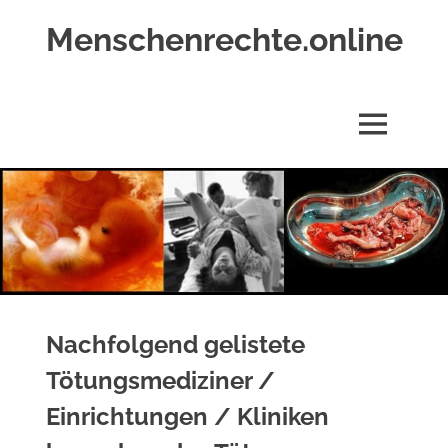
Zum
Menschenrechte.online
Inhalt
springen
Menschenrechte
für
alle
MENÜ
–
für
Geborene
wie
für
Ungeborene
Nachfolgend gelistete
Tötungsmediziner /
Einrichtungen / Kliniken