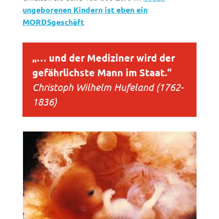
ungeborenen Kindern ist eben ein
MORDSgeschäft
„… und der Mediziner wird der
gefährlichste Mann im Staat.“
Christoph Wilhelm Hufeland (1762-
1836)