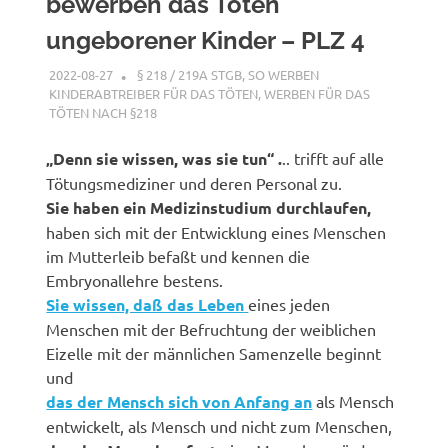
bewerben das Töten
ungeborener Kinder – PLZ 4
2022-08-27
XX
§ 218 / 219A STGB
,
SO WERBEN
KINDERABTREIBER FÜR DAS TÖTEN
,
WERBEN FÜR DAS
TÖTEN NACH §218
„Denn sie wissen, was sie tun“ .
.. trifft auf alle
Tötungsmediziner und deren Personal zu.
Sie haben ein Medizinstudium durchlaufen,
haben sich mit der Entwicklung eines Menschen
im Mutterleib befaßt und kennen die
Embryonallehre bestens.
Sie wissen, daß das Leben
eines jeden
Menschen mit der Befruchtung der weiblichen
Eizelle mit der männlichen Samenzelle beginnt
und
das der Mensch sich von Anfang an
als Mensch
entwickelt, als Mensch und nicht zum Menschen,