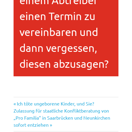
einen Termin zu
vereinbaren und
dann vergessen,
diesen abzusagen?
Vorheriger
Beitragsnavigation
Ich töte ungeborene Kinder, und Sie?
Nächster
Beitrag:
Zulassung für staatliche Konfliktberatung von
Beitrag:
„Pro Familia“ in Saarbrücken und Neunkirchen
sofort entziehen