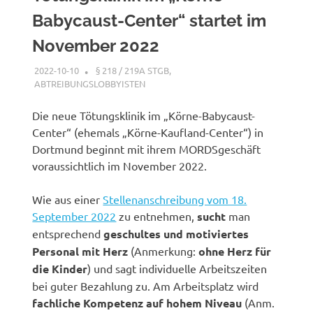
Babycaust-Center“ startet im
November 2022
2022-10-10
XX
§ 218 / 219A STGB
,
ABTREIBUNGSLOBBYISTEN
Die neue Tötungsklinik im „Körne-Babycaust-
Center“ (ehemals „Körne-Kaufland-Center“) in
Dortmund beginnt mit ihrem MORDSgeschäft
voraussichtlich im November 2022.
Wie aus einer
Stellenanschreibung vom 18.
September 2022
zu entnehmen,
sucht
man
entsprechend
geschultes und motiviertes
Personal mit Herz
(Anmerkung:
ohne Herz für
die Kinder
) und sagt individuelle Arbeitszeiten
bei guter Bezahlung zu. Am Arbeitsplatz wird
fachliche Kompetenz auf hohem Niveau
(Anm.