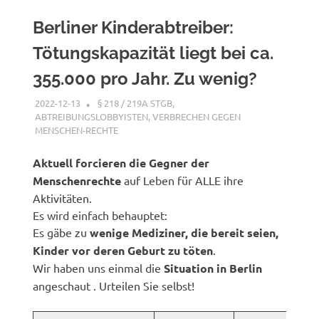
Berliner Kinderabtreiber:
Tötungskapazität liegt bei ca.
355.000 pro Jahr. Zu wenig?
2022-12-13
XX
§ 218 / 219A STGB
,
ABTREIBUNGSLOBBYISTEN
,
VERBRECHEN GEGEN
MENSCHEN-RECHTE
Aktuell forcieren die Gegner der
Menschenrechte
auf Leben für ALLE ihre
Aktivitäten.
Es wird einfach behauptet:
Es gäbe zu
wenige Mediziner, die bereit seien,
Kinder vor deren Geburt zu töten
.
Wir haben uns einmal die
Situation in Berlin
angeschaut . Urteilen Sie selbst!