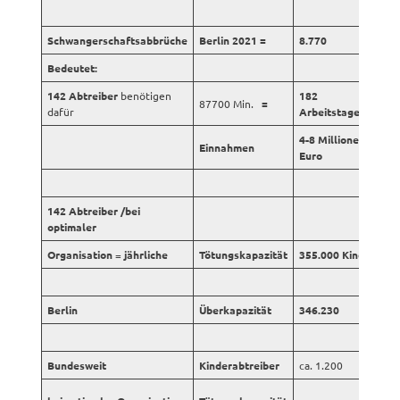
Schwangerschaftsabbrüche
Berlin 2021 =
8.770
Bedeutet:
142 Abtreiber
benötigen
182
87700 Min.
=
dafür
Arbeitstage
4-8 Millionen
Einnahmen
Euro
142 Abtreiber /bei
optimaler
Organisation
=
jährliche
Tötungskapazität
355.000 Kinder
Berlin
Überkapazität
346.230
Bundesweit
Kinderabtreiber
ca. 1.200