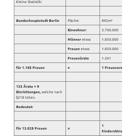
Kleine Statistik:
Bundeshauptstadt Berlin
Fläche:
892m²
Einwohner:
3.700.000
Männer
etwa:
1.850.000
Frauen
etwa:
1.850.000
Frauenärzte
1.561
für 1.185 Frauen
=
1 Frauenarzt
133 Ärzte + 9
Einrichtungen,
welche nach
§218 töten.
Bedeutet:
1
für 13.028 Frauen
=
Kinderabtreiber