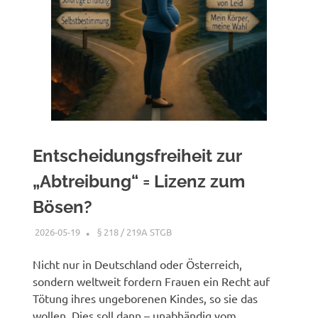
Entscheidungsfreiheit zur
„Abtreibung“ = Lizenz zum
Bösen?
2026-05-19
XX
§ 218 / 219A STGB
Nicht nur in Deutschland oder Österreich,
sondern weltweit fordern Frauen ein Recht auf
Tötung ihres ungeborenen Kindes, so sie das
wollen. Dies soll dann – unabhändig vom