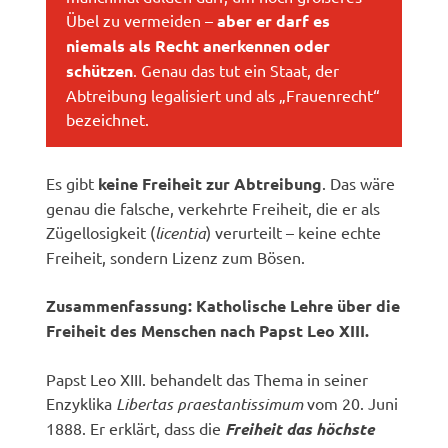
Übel zu vermeiden –
aber er darf es
niemals als Recht anerkennen oder
schützen
. Genau das tut ein Staat, der
Abtreibung legalisiert und als „Frauenrecht“
bezeichnet.
Es gibt
keine Freiheit zur Abtreibung
. Das wäre
genau die falsche, verkehrte Freiheit, die er als
Zügellosigkeit (
licentia
) verurteilt – keine echte
Freiheit, sondern Lizenz zum Bösen.
Zusammenfassung: Katholische Lehre über die
Freiheit des Menschen nach Papst Leo XIII.
Papst Leo XIII. behandelt das Thema in seiner
Enzyklika
Libertas praestantissimum
vom 20. Juni
1888. Er erklärt, dass die
Freiheit das höchste