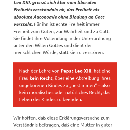
Leo XIII. grenzt sich klar vom liberalen
Freiheitsverständnis ab, das Freiheit als
absolute Autonomie ohne Bindung an Gott
versteht.
Für ihn ist echte Freiheit immer
Freiheit zum Guten, zur Wahrheit und zu Gott.
Sie findet ihre Vollendung in der Unterordnung
unter den Willen Gottes und dient der
menschlichen Würde, statt sie zu zerstören.
Nach der Lehre von
Papst Leo XIII.
hat eine
Frau
kein Recht
, über eine Abtreibung ihres
ungeborenen Kindes zu „bestimmen“ – also
kein moralisches oder natürliches Recht, das
Leben des Kindes zu beenden.
Wir hoffen, daß diese Erklärungsversuche zum
Verständnis beitragen, daß eine Mutter in guter