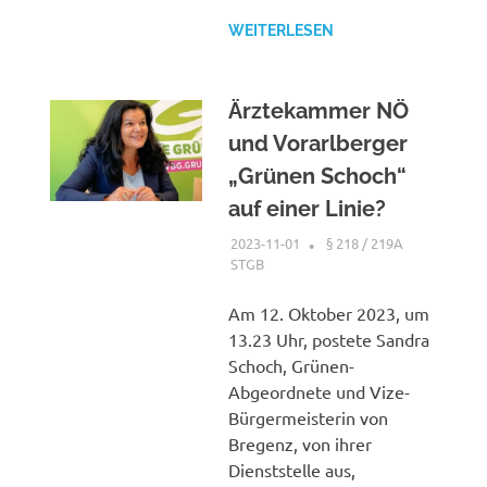
WEITERLESEN
Ärztekammer NÖ
und Vorarlberger
„Grünen Schoch“
auf einer Linie?
2023-11-01
XX
§ 218 / 219A
STGB
Am 12. Oktober 2023, um
13.23 Uhr, postete Sandra
Schoch, Grünen-
Abgeordnete und Vize-
Bürgermeisterin von
Bregenz, von ihrer
Dienststelle aus,