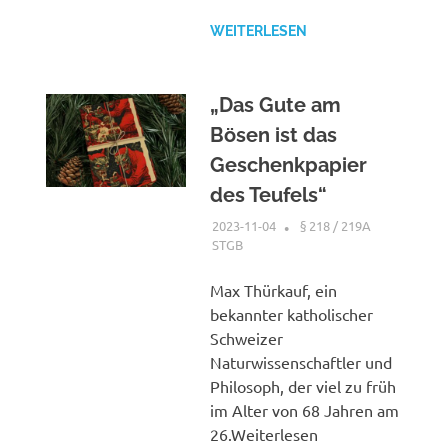
WEITERLESEN
„Das Gute am
Bösen ist das
Geschenkpapier
des Teufels“
2023-11-04
XX
§ 218 / 219A
STGB
Max Thürkauf, ein
bekannter katholischer
Schweizer
Naturwissenschaftler und
Philosoph, der viel zu früh
im Alter von 68 Jahren am
26.Weiterlesen