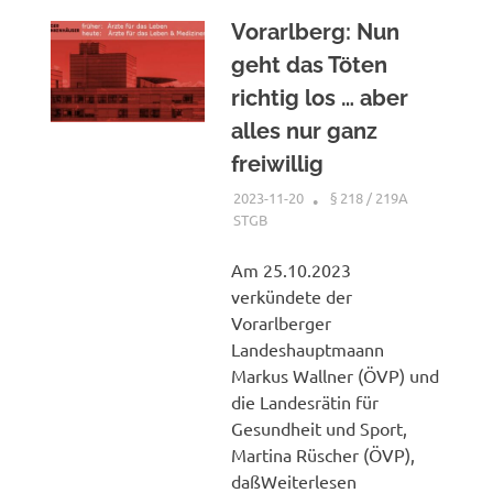
Vorarlberg: Nun
geht das Töten
richtig los … aber
alles nur ganz
freiwillig
2023-11-20
XX
§ 218 / 219A
STGB
Am 25.10.2023
verkündete der
Vorarlberger
Landeshauptmaann
Markus Wallner (ÖVP) und
die Landesrätin für
Gesundheit und Sport,
Martina Rüscher (ÖVP),
daßWeiterlesen