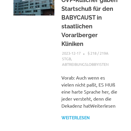
ÖVP-Rüscher gaben
Startschuß für den
BABYCAUST in
staatlichen
Vorarlberger
Kliniken
2023-12-17
XX
§ 218 / 219A
STGB
,
ABTREIBUNGSLOBBYISTEN
Vorab: Auch wenn es
vielen nicht paßt, ES MUß
eine harte Sprache her, die
jeder versteht, denn die
Dekadenz hatWeiterlesen
WEITERLESEN