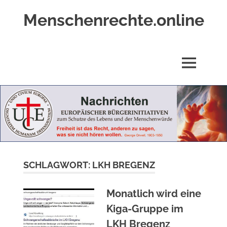
Zum
Menschenrechte.online
Inhalt
springen
Menschenrechte
für
alle
MENÜ
–
für
Geborene
wie
für
Ungeborene
SCHLAGWORT:
LKH BREGENZ
Monatlich wird eine
Kiga-Gruppe im
LKH Bregenz