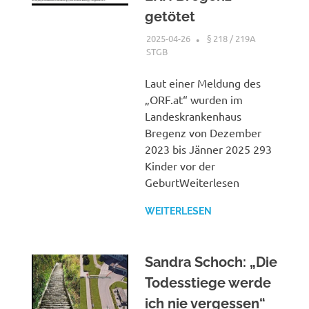
getötet
2025-04-26
XX
§ 218 / 219A
STGB
Laut einer Meldung des
„ORF.at“ wurden im
Landeskrankenhaus
Bregenz von Dezember
2023 bis Jänner 2025 293
Kinder vor der
GeburtWeiterlesen
WEITERLESEN
Sandra Schoch: „Die
Todesstiege werde
ich nie vergessen“