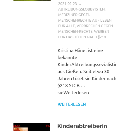
2021-02-23
XX
ABTREIBUNGSLOBBYISTEN
,
MEDIZINER GEGEN
MENSCHENRECHTE AUF LEBEN
FÜR ALLE
,
VERBRECHEN GEGEN
MENSCHEN-RECHTE
,
WERBEN
FÜR DAS TÖTEN NACH §218
Kristina Hänel ist eine
bekannte
KinderAbtreibungssezialistin
aus Gießen. Seit etwa 30
Jahren tötet sie Kinder nach
§218 StGB …
sieWeiterlesen
WEITERLESEN
Kinderabtreiberin