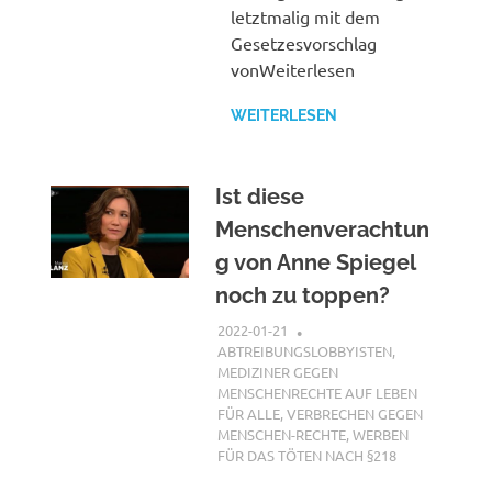
letztmalig mit dem
Gesetzesvorschlag
vonWeiterlesen
WEITERLESEN
Ist diese
Menschenverachtun
g von Anne Spiegel
noch zu toppen?
2022-01-21
XX
ABTREIBUNGSLOBBYISTEN
,
MEDIZINER GEGEN
MENSCHENRECHTE AUF LEBEN
FÜR ALLE
,
VERBRECHEN GEGEN
MENSCHEN-RECHTE
,
WERBEN
FÜR DAS TÖTEN NACH §218