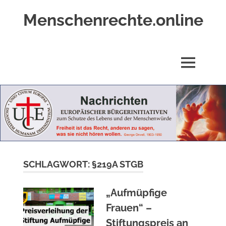
Zum
Menschenrechte.online
Inhalt
springen
Menschenrechte
für
alle
MENÜ
–
für
Geborene
wie
für
Ungeborene
SCHLAGWORT:
§219A STGB
„Aufmüpfige
Frauen“ –
Stiftungspreis an