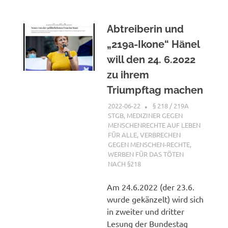
Abtreiberin und
„219a-Ikone“ Hänel
will den 24. 6.2022
zu ihrem
Triumpftag machen
2022-06-22
XX
§ 218 / 219A
STGB
,
MEDIZINER GEGEN
MENSCHENRECHTE AUF LEBEN
FÜR ALLE
,
VERBRECHEN
GEGEN MENSCHEN-RECHTE
,
WERBEN FÜR DAS TÖTEN
NACH §218
Am 24.6.2022 (der 23.6.
wurde gekänzelt) wird sich
in zweiter und dritter
Lesung der Bundestag