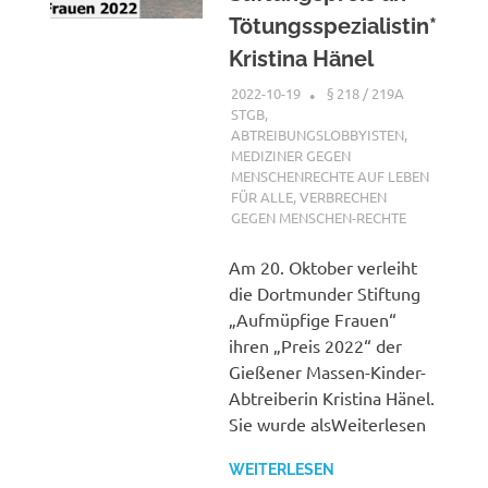
Tötungsspezialistin*
Kristina Hänel
2022-10-19
XX
§ 218 / 219A
STGB
,
ABTREIBUNGSLOBBYISTEN
,
MEDIZINER GEGEN
MENSCHENRECHTE AUF LEBEN
FÜR ALLE
,
VERBRECHEN
GEGEN MENSCHEN-RECHTE
Am 20. Oktober verleiht
die Dortmunder Stiftung
„Aufmüpfige Frauen“
ihren „Preis 2022“ der
Gießener Massen-Kinder-
Abtreiberin Kristina Hänel.
Sie wurde alsWeiterlesen
WEITERLESEN