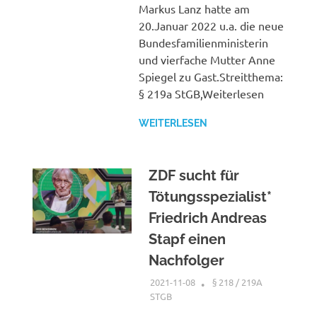
Markus Lanz hatte am
20.Januar 2022 u.a. die neue
Bundesfamilienministerin
und vierfache Mutter Anne
Spiegel zu Gast.Streitthema:
§ 219a StGB,Weiterlesen
WEITERLESEN
ZDF sucht für
Tötungsspezialist*
Friedrich Andreas
Stapf einen
Nachfolger
2021-11-08
XX
§ 218 / 219A
STGB