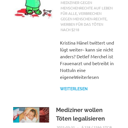
MEDIZINER GEGEN
MENSCHENRECHTE AUF LEBEN
FÜR ALLE
,
VERBRECHEN
GEGEN MENSCHEN-RECHTE
,
WERBEN FÜR DAS TÖTEN
NACH §218
Kristina Hänel twittert und
lügt weiter– kann sie nicht
anders? Detlef Merchel ist
Frauenarzt und betreibt in
Nottuln eine
eigeneWeiterlesen
WEITERLESEN
Mediziner wollen
Töten legalisieren
2021-03-31
XX
§ 218 / 219A STGB
,