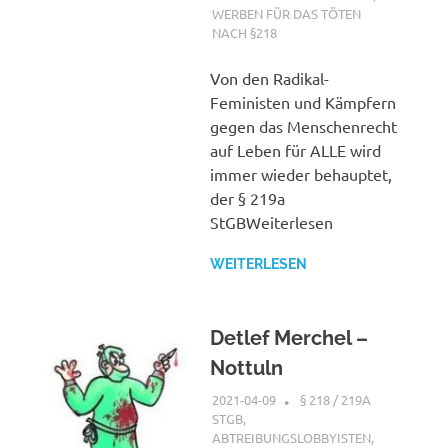
WERBEN FÜR DAS TÖTEN
NACH §218
Von den Radikal-
Feministen und Kämpfern
gegen das Menschenrecht
auf Leben für ALLE wird
immer wieder behauptet,
der § 219a
StGBWeiterlesen
WEITERLESEN
Detlef Merchel –
Nottuln
2021-04-09
XX
§ 218 / 219A
STGB
,
ABTREIBUNGSLOBBYISTEN
,