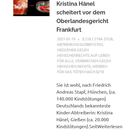
Kristina Hänel
scheitert vor dem
Oberlandesgericht
Frankfurt
2021-01-19
XX
§ 218 / 219A STGB
,
ABTREIBUNGSLOBBYISTEN
,
MEDIZINER GEGEN
MENSCHENRECHTE AUF LEBEN
FÜR ALLE
,
VERBRECHEN GEGEN
MENSCHEN-RECHTE
,
WERBEN
FÜR DAS TÖTEN NACH §218
Sie ist wohl, nach Friedrich
Andreas Stapf, München, (ca.
140.000 Kindstötungen)
Deutschlands bekannteste
Kinder-Abtreiberin: Kristina
Hänel, Gießen (ca. 20.000
Kindstötungen).SeitWeiterlesen