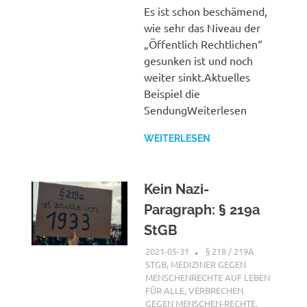
Es ist schon beschämend,
wie sehr das Niveau der
„Öffentlich Rechtlichen“
gesunken ist und noch
weiter sinkt.Aktuelles
Beispiel die
SendungWeiterlesen
WEITERLESEN
Kein Nazi-
Paragraph: § 219a
StGB
2021-05-31
XX
§ 218 / 219A
STGB
,
MEDIZINER GEGEN
MENSCHENRECHTE AUF LEBEN
FÜR ALLE
,
VERBRECHEN
GEGEN MENSCHEN-RECHTE
,