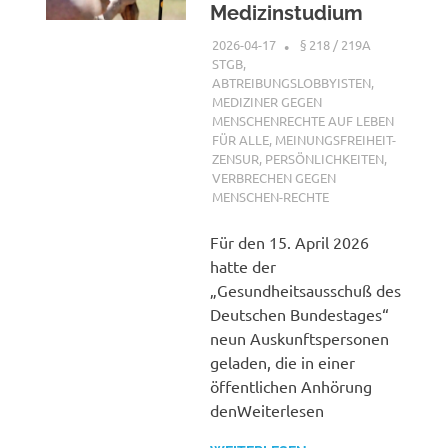
Medizinstudium
2026-04-17
XX
§ 218 / 219A
STGB
,
ABTREIBUNGSLOBBYISTEN
,
MEDIZINER GEGEN
MENSCHENRECHTE AUF LEBEN
FÜR ALLE
,
MEINUNGSFREIHEIT-
ZENSUR
,
PERSÖNLICHKEITEN
,
VERBRECHEN GEGEN
MENSCHEN-RECHTE
Für den 15. April 2026
hatte der
„Gesundheitsausschuß des
Deutschen Bundestages“
neun Auskunftspersonen
geladen, die in einer
öffentlichen Anhörung
denWeiterlesen