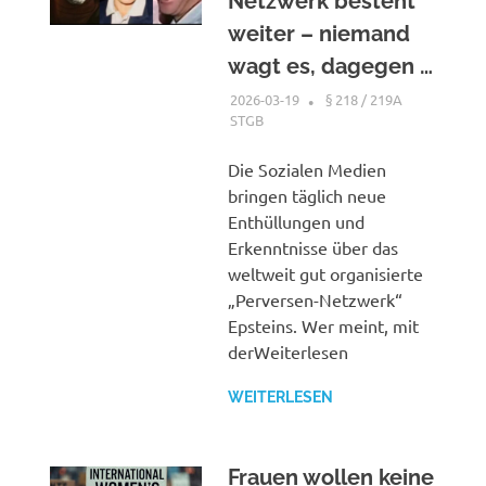
Netzwerk besteht
weiter – niemand
wagt es, dagegen …
2026-03-19
XX
§ 218 / 219A
STGB
Die Sozialen Medien
bringen täglich neue
Enthüllungen und
Erkenntnisse über das
weltweit gut organisierte
„Perversen-Netzwerk“
Epsteins. Wer meint, mit
derWeiterlesen
WEITERLESEN
Frauen wollen keine