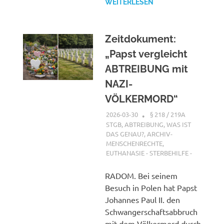
WEITERLESEN
Zeitdokument:
„Papst vergleicht
ABTREIBUNG mit
NAZI-
VÖLKERMORD“
2026-03-30
XX
§ 218 / 219A
STGB
,
ABTREIBUNG, WAS IST
DAS GENAU?
,
ARCHIV-
MENSCHENRECHTE
,
EUTHANASIE - STERBEHILFE -
RADOM. Bei seinem
Besuch in Polen hat Papst
Johannes Paul II. den
Schwangerschaftsabbruch
mit dem Völkermord durch