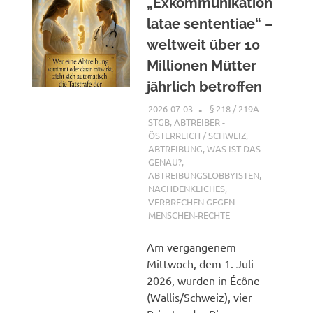
„Exkommunikation
latae sententiae“ –
weltweit über 10
Millionen Mütter
jährlich betroffen
2026-07-03
XX
§ 218 / 219A
STGB
,
ABTREIBER -
ÖSTERREICH / SCHWEIZ
,
ABTREIBUNG, WAS IST DAS
GENAU?
,
ABTREIBUNGSLOBBYISTEN
,
NACHDENKLICHES
,
VERBRECHEN GEGEN
MENSCHEN-RECHTE
Am vergangenem
Mittwoch, dem 1. Juli
2026, wurden in Écône
(Wallis/Schweiz), vier