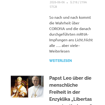
2026-06-06
XX
§ 218 / 219A
STGB
So nach und nach kommt
die Wahrheit über
CORONA und die danach
durchgeführten mRNA-
Impfungen ans Licht.Nicht
alle …. aber viele–
Weiterlesen
WEITERLESEN
Papst Leo über die
menschliche
Freiheit in der
Enzyklika „Libertas