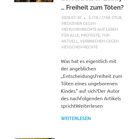
… Freiheit zum Töten?
2026-07-30
XX
§ 218 / 219A STGB
,
MEDIZINER GEGEN
MENSCHENRECHTE AUF LEBEN
FÜR ALLE
,
PROTESTE
,
TOP-
AKTUELL
,
VERBRECHEN GEGEN
MENSCHEN-RECHTE
Was hat es eigentlich mit
der angeblichen
„Entscheidungsfreiheit zum
Töten eines ungeborenen
Kindes“ auf sich?Der Autor
des nachfolgenden Artikels
sprichtWeiterlesen
WEITERLESEN