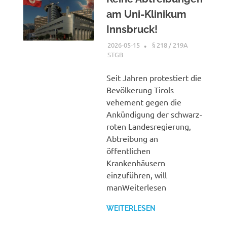
am Uni-Klinikum
Innsbruck!
2026-05-15
XX
§ 218 / 219A
STGB
Seit Jahren protestiert die
Bevölkerung Tirols
vehement gegen die
Ankündigung der schwarz-
roten Landesregierung,
Abtreibung an
öffentlichen
Krankenhäusern
einzuführen, will
manWeiterlesen
WEITERLESEN