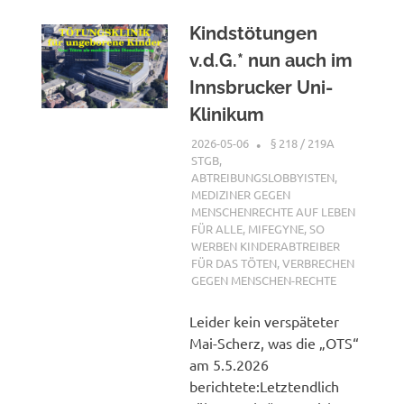
Kindstötungen
v.d.G.* nun auch im
Innsbrucker Uni-
Klinikum
2026-05-06
XX
§ 218 / 219A
STGB
,
ABTREIBUNGSLOBBYISTEN
,
MEDIZINER GEGEN
MENSCHENRECHTE AUF LEBEN
FÜR ALLE
,
MIFEGYNE
,
SO
WERBEN KINDERABTREIBER
FÜR DAS TÖTEN
,
VERBRECHEN
GEGEN MENSCHEN-RECHTE
Leider kein verspäteter
Mai-Scherz, was die „OTS“
am 5.5.2026
berichtete:Letztendlich