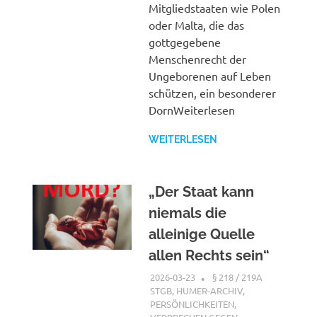
Mitgliedstaaten wie Polen
oder Malta, die das
gottgegebene
Menschenrecht der
Ungeborenen auf Leben
schützen, ein besonderer
DornWeiterlesen
WEITERLESEN
„Der Staat kann
niemals die
alleinige Quelle
allen Rechts sein“
2026-03-23
XX
§ 218 / 219A
STGB
,
HUMER-ARCHIV
,
PERSÖNLICHKEITEN
,