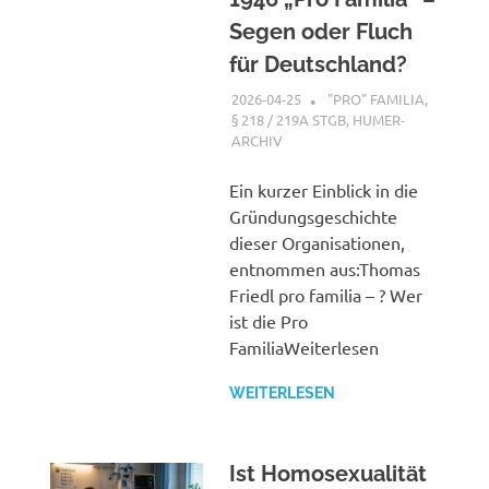
Segen oder Fluch
für Deutschland?
2026-04-25
XX
"PRO" FAMILIA
,
§ 218 / 219A STGB
,
HUMER-
ARCHIV
Ein kurzer Einblick in die
Gründungsgeschichte
dieser Organisationen,
entnommen aus:Thomas
Friedl pro familia – ? Wer
ist die Pro
FamiliaWeiterlesen
WEITERLESEN
Ist Homosexualität