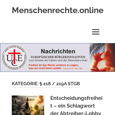
Zum
Menschenrechte.online
Inhalt
springen
Menschenrechte
für
alle
MENÜ
–
für
Geborene
wie
für
Ungeborene
KATEGORIE:
§ 218 / 219A STGB
Entscheidungsfreihei
t – ein Schlagwort
der Abtreiber-Lobby