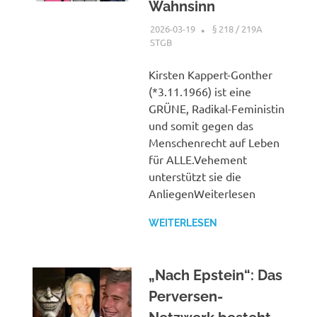
Wahnsinn
2026-03-19
XX
§ 218 / 219A
STGB
Kirsten Kappert-Gonther
(*3.11.1966) ist eine
GRÜNE, Radikal-Feministin
und somit gegen das
Menschenrecht auf Leben
für ALLE.Vehement
unterstützt sie die
AnliegenWeiterlesen
WEITERLESEN
„Nach Epstein“: Das
Perversen-