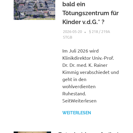
bald ein
Tötungszentrum für
Kinder v.d.G.* ?
2026-05-20
XX
§ 218 / 219A
STGB
Im Juli 2026 wird
Klinikdirektor Univ.-Prof.
Dr. Dr. med. K. Rainer
Kimmig verabschiedet und
geht in den
wohlverdienten
Ruhestand.
SeitWeiterlesen
WEITERLESEN