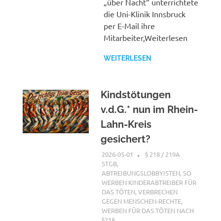
„über Nacht“ unterrichtete
die Uni-Klinik Innsbruck
per E-Mail ihre
Mitarbeiter,Weiterlesen
WEITERLESEN
Kindstötungen
v.d.G.* nun im Rhein-
Lahn-Kreis
gesichert?
2026-05-01
XX
§ 218 / 219A
STGB
,
ABTREIBUNGSLOBBYISTEN
,
SO
WERBEN KINDERABTREIBER FÜR
DAS TÖTEN
,
VERBRECHEN
GEGEN MENSCHEN-RECHTE
,
WERBEN FÜR DAS TÖTEN NACH
§218