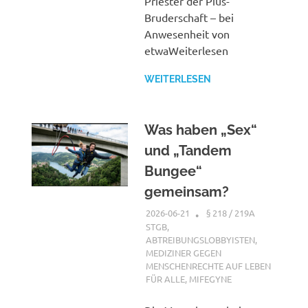
Priester der Pius-
Bruderschaft – bei
Anwesenheit von
etwaWeiterlesen
WEITERLESEN
Was haben „Sex“
und „Tandem
Bungee“
gemeinsam?
2026-06-21
XX
§ 218 / 219A
STGB
,
ABTREIBUNGSLOBBYISTEN
,
MEDIZINER GEGEN
MENSCHENRECHTE AUF LEBEN
FÜR ALLE
,
MIFEGYNE