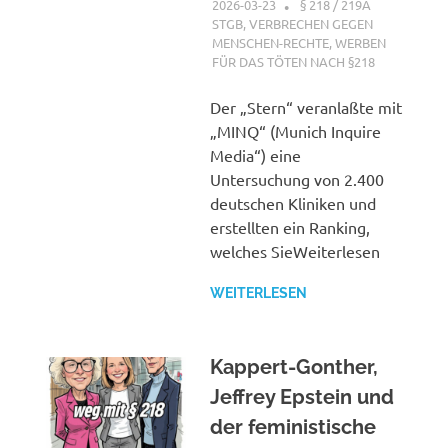
2026-03-23
XX
§ 218 / 219A
STGB
,
VERBRECHEN GEGEN
MENSCHEN-RECHTE
,
WERBEN
FÜR DAS TÖTEN NACH §218
Der „Stern“ veranlaßte mit
„MINQ“ (Munich Inquire
Media“) eine
Untersuchung von 2.400
deutschen Kliniken und
erstellten ein Ranking,
welches SieWeiterlesen
WEITERLESEN
Kappert-Gonther,
Jeffrey Epstein und
der feministische