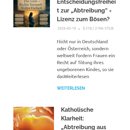
Entscheidungsfreihei
t zur „Abtreibung“ =
Lizenz zum Bösen?
2026-05-19
XX
§ 218 / 219A STGB
Nicht nur in Deutschland
oder Österreich, sondern
weltweit fordern Frauen ein
Recht auf Tötung ihres
ungeborenen Kindes, so sie
dasWeiterlesen
WEITERLESEN
Katholische
Klarheit:
„Abtreibung aus