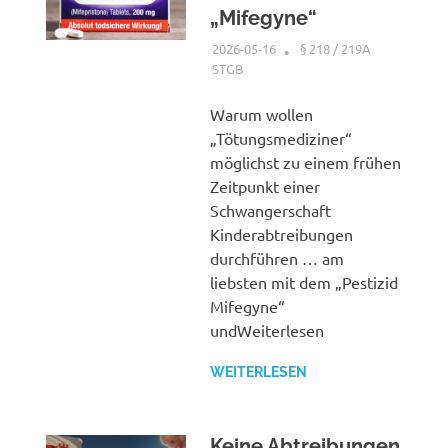
„Mifegyne“
2026-05-16
XX
§ 218 / 219A
STGB
Warum wollen
„Tötungsmediziner“
möglichst zu einem frühen
Zeitpunkt einer
Schwangerschaft
Kinderabtreibungen
durchführen … am
liebsten mit dem „Pestizid
Mifegyne“
undWeiterlesen
WEITERLESEN
Keine Abtreibungen