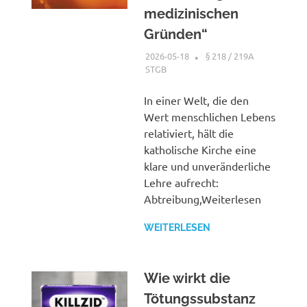
medizinischen
Gründen“
2026-05-18
XX
§ 218 / 219A
STGB
In einer Welt, die den
Wert menschlichen Lebens
relativiert, hält die
katholische Kirche eine
klare und unveränderliche
Lehre aufrecht:
Abtreibung,Weiterlesen
WEITERLESEN
Wie wirkt die
Tötungssubstanz