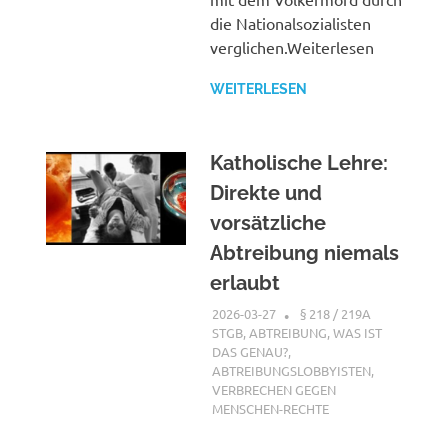
die Nationalsozialisten
verglichen.Weiterlesen
WEITERLESEN
Katholische Lehre:
Direkte und
vorsätzliche
Abtreibung niemals
erlaubt
2026-03-27
XX
§ 218 / 219A
STGB
,
ABTREIBUNG, WAS IST
DAS GENAU?
,
ABTREIBUNGSLOBBYISTEN
,
VERBRECHEN GEGEN
MENSCHEN-RECHTE