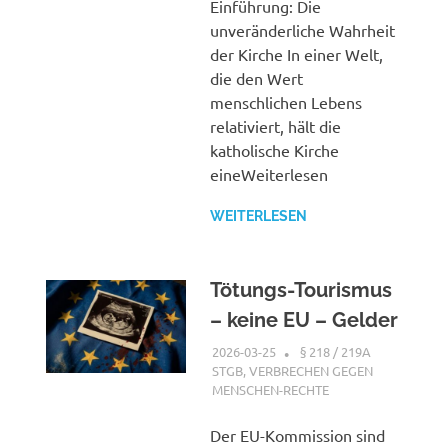
Einführung: Die
unveränderliche Wahrheit
der Kirche In einer Welt,
die den Wert
menschlichen Lebens
relativiert, hält die
katholische Kirche
eineWeiterlesen
WEITERLESEN
Tötungs-Tourismus
– keine EU – Gelder
2026-03-25
XX
§ 218 / 219A
STGB
,
VERBRECHEN GEGEN
MENSCHEN-RECHTE
Der EU-Kommission sind