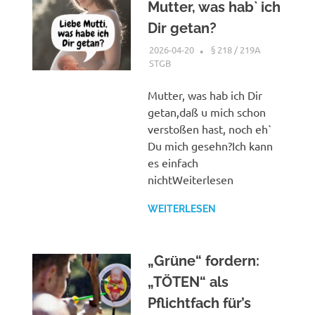
Mutter, was hab` ich
Dir getan?
2026-04-20
XX
§ 218 / 219A
STGB
Mutter, was hab ich Dir
getan,daß u mich schon
verstoßen hast, noch eh`
Du mich gesehn?Ich kann
es einfach
nichtWeiterlesen
WEITERLESEN
„Grüne“ fordern:
„TÖTEN“ als
Pflichtfach für’s