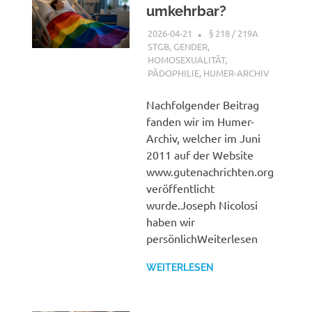
umkehrbar?
2026-04-21
XX
§ 218 / 219A
STGB
,
GENDER,
HOMOSEXUALITÄT,
PÄDOPHILIE
,
HUMER-ARCHIV
Nachfolgender Beitrag
fanden wir im Humer-
Archiv, welcher im Juni
2011 auf der Website
www.gutenachrichten.org
veröffentlicht
wurde.Joseph Nicolosi
haben wir
persönlichWeiterlesen
WEITERLESEN