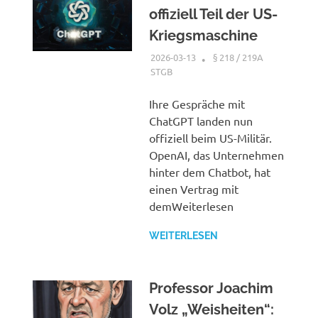
offiziell Teil der US-
Kriegsmaschine
2026-03-13
XX
§ 218 / 219A
STGB
Ihre Gespräche mit
ChatGPT landen nun
offiziell beim US-Militär.
OpenAI, das Unternehmen
hinter dem Chatbot, hat
einen Vertrag mit
demWeiterlesen
WEITERLESEN
Professor Joachim
Volz „Weisheiten“: