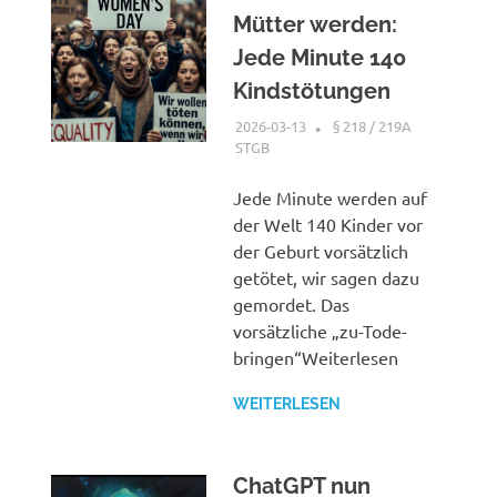
Mütter werden:
Jede Minute 140
Kindstötungen
2026-03-13
XX
§ 218 / 219A
STGB
Jede Minute werden auf
der Welt 140 Kinder vor
der Geburt vorsätzlich
getötet, wir sagen dazu
gemordet. Das
vorsätzliche „zu-Tode-
bringen“Weiterlesen
WEITERLESEN
ChatGPT nun