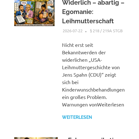
Widerlich – abartig –
Egomanie:
Leihmutterschaft
2026-07-22
XX
§ 218 / 219A STGB
Nicht erst seit
Bekanntwerden der
widerlichen „USA-
Leihmuttergeschichte von
Jens Spahn (CDU)“ zeigt
sich bei
Kinderwunschbehandlungen
ein großes Problem.
Warnungen vonWeiterlesen
WEITERLESEN