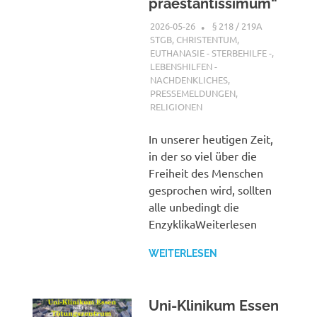
praestantissimum“
2026-05-26
XX
§ 218 / 219A
STGB
,
CHRISTENTUM
,
EUTHANASIE - STERBEHILFE -
,
LEBENSHILFEN -
NACHDENKLICHES
,
PRESSEMELDUNGEN
,
RELIGIONEN
In unserer heutigen Zeit,
in der so viel über die
Freiheit des Menschen
gesprochen wird, sollten
alle unbedingt die
EnzyklikaWeiterlesen
WEITERLESEN
Uni-Klinikum Essen