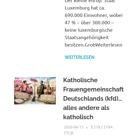
Der kleine europ. Staat
Luxemburg hat ca.
690.000 Einwohner, wobei
47 % – über 300.000 –
keine luxemburgische
Staatsangehörigkeit
besitzen.GrobWeiterlesen
WEITERLESEN
Katholische
Frauengemeinschaft
Deutschlands (kfd)…
alles andere als
katholisch
2026-06-13
XX
§ 218 / 219A
STGB