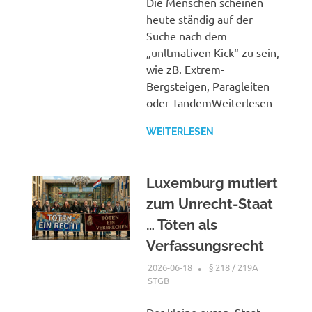
Die Menschen scheinen
heute ständig auf der
Suche nach dem
„unltmativen Kick“ zu sein,
wie zB. Extrem-
Bergsteigen, Paragleiten
oder TandemWeiterlesen
WEITERLESEN
Luxemburg mutiert
zum Unrecht-Staat
… Töten als
Verfassungsrecht
2026-06-18
XX
§ 218 / 219A
STGB